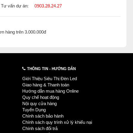
Tư vấn dự án:
0903.28.24.27
ơn hàng trên 3.000.000đ
ến mãi của
đèn chùm
.
hả
,
Đèn chùm phòng ngủ
,
Đèn chùm vòng tròn
THÔNG TIN - HƯỚNG DẪN
Giới Thiệu Siêu Thị Đèn Led
Giao hàng & Thanh toán
Hướng dẫn mua hàng Online
Quy chế hoạt động
Nội quy cửa hàng
Tuyển Dụng
Chính sách bảo hành
Chính sách quy trình xử lý khiếu nại
Chính sách đổi trả