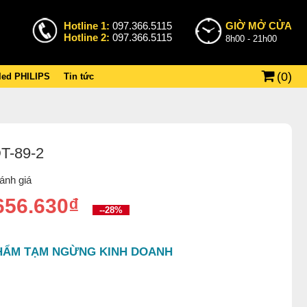
Hotline 1:
097.366.5115
GIỜ MỞ CỬA
Hotline 2:
097.366.5115
8h00 - 21h00
(
0
)
 led PHILIPS
Tin tức
T-89-2
ánh giá
656.630₫
--28%
HẨM TẠM NGỪNG KINH DOANH