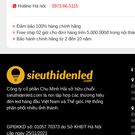
Hotline Hà nội:
0973.66.5115
Đảm bảo 100% hàng chính hãng
Free ship 02 giờ cho đơn hàng trên 5.000.000đ trong nội 
Bảo hành chính hãng từ 2 đến 10 năm
Đị
Công ty cổ phần Chu Minh Hải sở hữu chuỗi
Ho
sieuthidenled.com là nơi tập hợp các thương hiệu
H
đèn led
hàng đầu Việt Nam và Thế giới. Hệ thống
phân phối nhiều tỉnh thành.
Đị
Ho
GPĐKKD số: 01057.70373 do Sở KHĐT Hà Nội
H
cấp ngày 25/11/2021
Ho