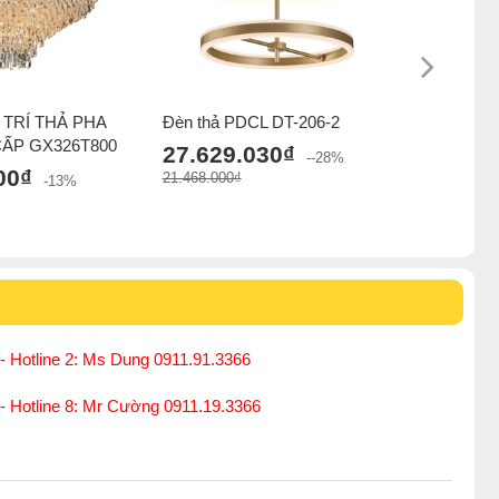
TRÍ THẢ PHA
Đèn thả PDCL DT-206-2
ĐÈN TRA
CẤP GX326T800
LÊ K9 C
27.629.030₫
--28%
GX8882N
00₫
21.468.000₫
-13%
27.500
31.500.000
- Hotline 2: Ms Dung 0911.91.3366
 - Hotline 8: Mr Cường 0911.19.3366