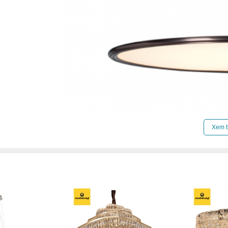
Xem t