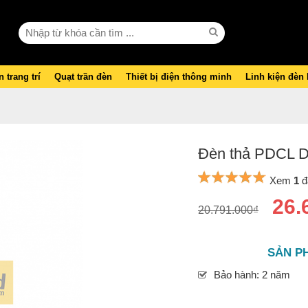
 trang trí
Quạt trần đèn
Thiết bị điện thông minh
Linh kiện đèn
Đèn thả PDCL D
Xem
1
đ
26.
20.791.000₫
SẢN P
Bảo hành: 2 năm