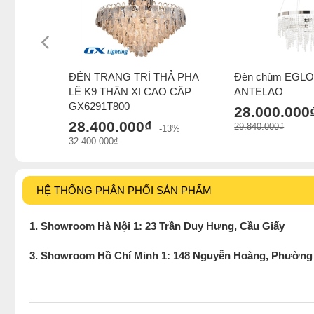
ĐÈN TRANG TRÍ THẢ PHA
Đèn chùm EGLO 
LÊ K9 THÂN XI CAO CẤP
ANTELAO
GX6291T800
28.000.000
28.400.000₫
29.840.000₫
-13%
32.400.000₫
HỆ THỐNG PHÂN PHỐI SẢN PHẨM
1. Showroom Hà Nội 1: 23 Trần Duy Hưng, Cầu Giấy
3. Showroom Hồ Chí Minh 1: 148 Nguyễn Hoàng, Phường