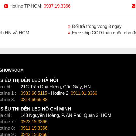
Hotline TP.HCM:
0937.19.3366
Đổi trả trong vòng 3 ngày
thành HN và HCM
Free ship COD toàn quốc cho đ
Click để xem thêm chiết khấu, quà tặng và khuy
Xem thêm:
Đèn chùm hiện đại
,
Đèn chùm treo t
SHOWROOM
SIÊU THỊ ĐÈN LED HÀ NỘI
a chỉ :
21C Trần Duy Hưng, Cầu Giấy, HN
tline 1 :
0933.66.5115
- Hotline 2:
0911.91.3366
otline 3:
0814.6666.88
SIÊU THỊ ĐÈN LED HỒ CHÍ MINH
a chỉ :
148 Nguyễn Hoàng, P. AN Phú, Quận 2, HCM
tline 7 :
0923.19.3366
otline 8:
0911.19.3366
tline 9 :
0943.19.3366