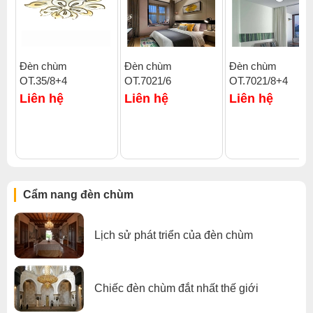
Đèn chùm
Đèn chùm
Đèn chùm
OT.35/8+4
OT.7021/6
OT.7021/8+4
Click để xem thêm chiết khấu, quà tặng và khuyến mãi của
Liên hệ
Liên hệ
Liên hệ
đèn chùm
.
Xem thêm:
Đèn chùm hiện đại
,
Đèn chùm thông tầng
,
Đèn chùm khác
,
Đèn chùm phòng khách nhỏ
,
Đèn chùm đèn chùm gx lighting
Cẩm nang đèn chùm
Lịch sử phát triển của đèn chùm
Chiếc đèn chùm đắt nhất thế giới