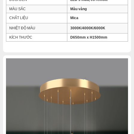
MÀU SẮC
Màu vàng
CHẤT LIỆU
Mica
NHIỆT ĐỘ MÀU
3000K/4000K/6000K
KÍCH THƯỚC
D650mm x H1500mm