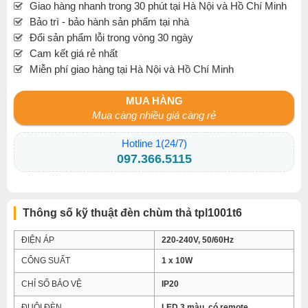
Giao hàng nhanh trong 30 phút tại Hà Nội và Hồ Chí Minh
Bảo trì - bảo hành sản phẩm tại nhà
Đổi sản phẩm lỗi trong vòng 30 ngày
Cam kết giá rẻ nhất
Miễn phí giao hàng tại Hà Nội và Hồ Chí Minh
MUA HÀNG
Mua càng nhiều giá càng rẻ
Hotline 1(24/7)
097.366.5115
Thông số kỹ thuật đèn chùm thả tpl1001t6
ĐIỆN ÁP
220-240V, 50/60Hz
CÔNG SUẤT
1 x 10W
CHỈ SỐ BẢO VỆ
IP20
ĐUÔI ĐÈN
LED 3 màu, có remote