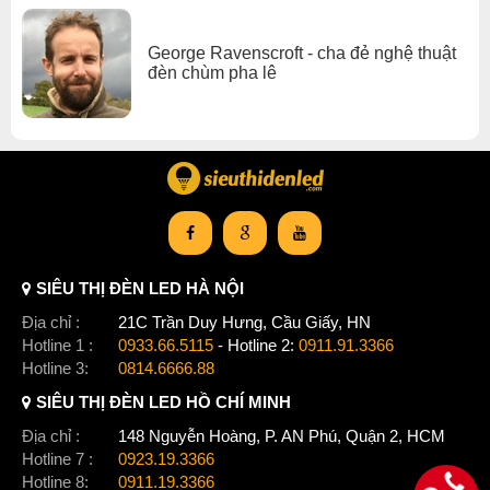
George Ravenscroft - cha đẻ nghệ thuật
đèn chùm pha lê
SIÊU THỊ ĐÈN LED HÀ NỘI
Địa chỉ :
21C Trần Duy Hưng, Cầu Giấy, HN
Hotline 1 :
0933.66.5115
- Hotline 2:
0911.91.3366
Hotline 3:
0814.6666.88
SIÊU THỊ ĐÈN LED HỒ CHÍ MINH
Địa chỉ :
148 Nguyễn Hoàng, P. AN Phú, Quận 2, HCM
Hotline 7 :
0923.19.3366
Hotline 8:
0911.19.3366