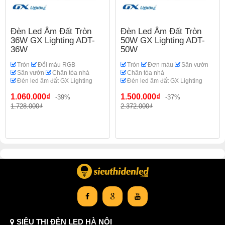
Đèn Led Âm Đất Tròn
Đèn Led Âm Đất Tròn
36W GX Lighting ADT-
50W GX Lighting ADT-
36W
50W
Tròn
Đổi màu RGB
Tròn
Đơn màu
Sân vườn
Sân vườn
Chân tòa nhà
Chân tòa nhà
Đèn led âm đất GX Lighting
Đèn led âm đất GX Lighting
1.060.000₫
1.500.000₫
-39%
-37%
1.728.000₫
2.372.000₫
SIÊU THỊ ĐÈN LED HÀ NỘI