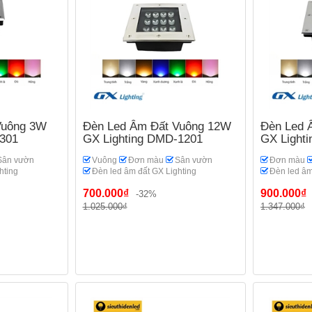
Vuông 3W
Đèn Led Âm Đất Vuông 12W
Đèn Led 
-301
GX Lighting DMD-1201
GX Light
Sân vườn
Vuông
Đơn màu
Sân vườn
Đơn màu
hting
Đèn led âm đất GX Lighting
Đèn led âm
700.000₫
900.000₫
-32%
1.025.000₫
1.347.000₫