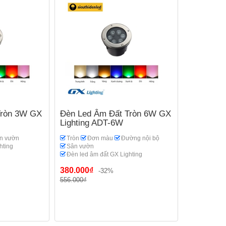
Tròn 3W GX
Đèn Led Âm Đất Tròn 6W GX
Lighting ADT-6W
n vườn
Tròn
Đơn màu
Đường nội bộ
hting
Sân vườn
Đèn led âm đất GX Lighting
380.000₫
-32%
556.000₫