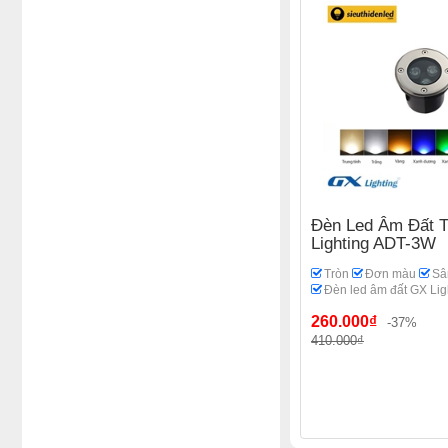
Đèn Led Âm Đất 
Lighting ADT-3W
Tròn
Đơn màu
Sâ
Đèn led âm đất GX Lig
260.000₫
-37%
410.000₫