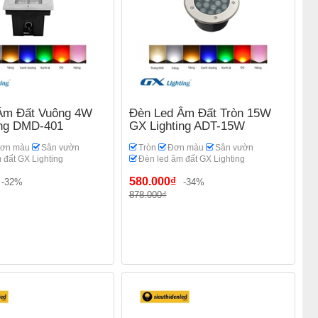
Âm Đất Vuông 4W
Đèn Led Âm Đất Tròn 15W
ing DMD-401
GX Lighting ADT-15W
ơn màu
Sân vườn
Tròn
Đơn màu
Sân vườn
 đất GX Lighting
Đèn led âm đất GX Lighting
580.000₫
-32%
-34%
878.000₫