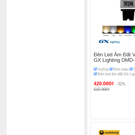
Đèn Led Âm Đất 
GX Lighting DMD
Vuông
Đơn màu
Đèn led âm đất GX Lig
420.000₫
-32%
615.000₫