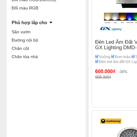
Đổi màu RGB
Phù hợp lắp cho
Sân vườn
Đường nội bộ
Đèn Led Âm Đất 
GX Lighting DMD
Chân cột
Chân tòa nhà
Vuông
Đơn màu
Đèn led âm đất GX Lig
600.000₫
-34%
908.000₫