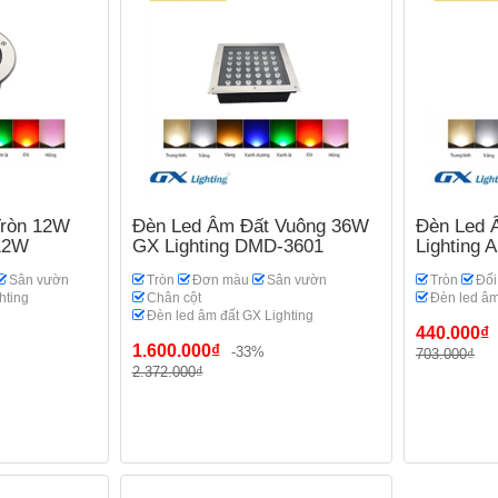
Tròn 12W
Đèn Led Âm Đất Vuông 36W
Đèn Led 
-12W
GX Lighting DMD-3601
Lighting
Sân vườn
Tròn
Đơn màu
Sân vườn
Tròn
Đổ
hting
Chân cột
Đèn led âm
Đèn led âm đất GX Lighting
440.000₫
1.600.000₫
-33%
703.000₫
2.372.000₫