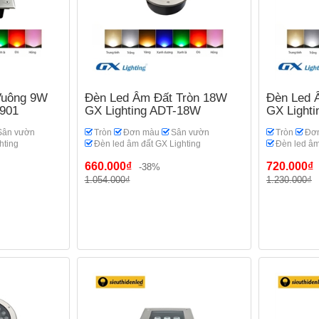
Vuông 9W
Đèn Led Âm Đất Tròn 18W
Đèn Led 
-901
GX Lighting ADT-18W
GX Light
Sân vườn
Tròn
Đơn màu
Sân vườn
Tròn
Đơn
hting
Đèn led âm đất GX Lighting
Đèn led âm
660.000₫
720.000₫
-38%
1.054.000₫
1.230.000₫