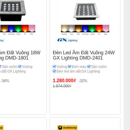
Âm Đất Vuông 18W
Đèn Led Âm Đất Vuông 24W
ing DMD-1801
GX Lighting DMD-2401
Sân vườn
Vuông
Vuông
Đơn màu
Sân vườn
 đất GX Lighting
Đèn led âm đất GX Lighting
1.280.000₫
-34%
-32%
1.874.000₫