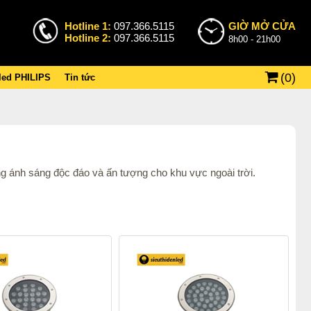
Hotline 1:
097.366.5115
GIỜ MỞ CỬA
Hotline 2:
097.366.5115
8h00 - 21h00
(
0
)
 led PHILIPS
Tin tức
ng ánh sáng độc đáo và ấn tượng cho khu vực ngoài trời.