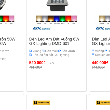
Tròn 50W
Đèn Led Âm Đất Vuông 6W
Đèn Led 
-50W
GX Lighting DMD-601
GX Light
n vườn
Vuông
Đơn màu
Sân vườn
Vuông
Đ
Đèn led âm đất GX Lighting
Đèn led âm
hting
520.000₫
440.000₫
-32%
761.000₫
644.000₫