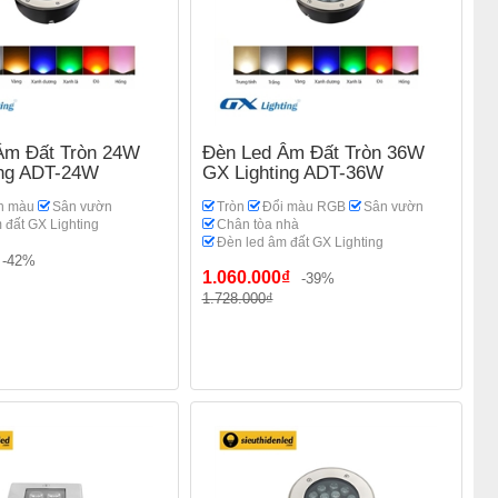
Âm Đất Tròn 24W
Đèn Led Âm Đất Tròn 36W
ing ADT-24W
GX Lighting ADT-36W
 màu
Sân vườn
Tròn
Đổi màu RGB
Sân vườn
 đất GX Lighting
Chân tòa nhà
Đèn led âm đất GX Lighting
-42%
1.060.000₫
-39%
1.728.000₫