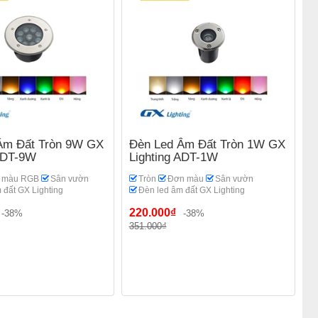
Âm Đất Tròn 9W GX
Đèn Led Âm Đất Tròn 1W GX
 ADT-9W
Lighting ADT-1W
i màu RGB
Sân vườn
Tròn
Đơn màu
Sân vườn
 đất GX Lighting
Đèn led âm đất GX Lighting
220.000₫
-38%
-38%
351.000₫