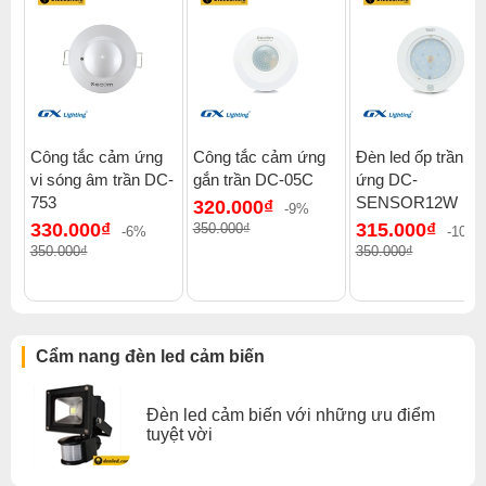
Công tắc cảm ứng
Công tắc cảm ứng
Đèn led ốp trần c
vi sóng âm trần DC-
gắn trần DC-05C
ứng DC-
753
SENSOR12W
320.000₫
-9%
330.000₫
315.000₫
350.000₫
-6%
-10%
350.000₫
350.000₫
Xem thêm:
Đèn led cảm biến công tắc cảm biến
,
Đèn led cảm biến cầu thang
,
Đèn led cảm biến lô gia
,
Cẩm nang đèn led cảm biến
Đèn led cảm biến ban công
,
Đèn led cảm biến hành lang
,
Đèn led cảm biến đèn led cảm biến decom
Đèn led cảm biến với những ưu điểm
tuyệt vời