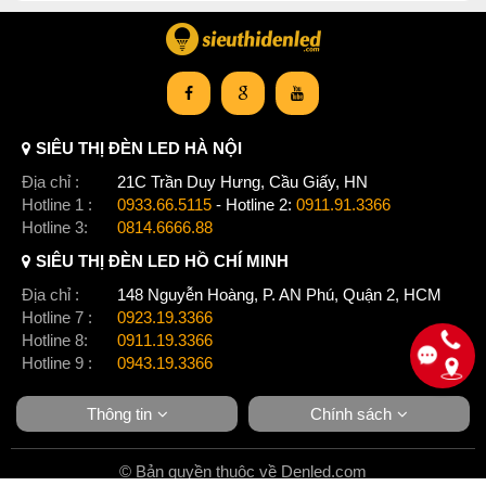
SIÊU THỊ ĐÈN LED HÀ NỘI
Địa chỉ :
21C Trần Duy Hưng, Cầu Giấy, HN
Hotline 1 :
0933.66.5115
- Hotline 2:
0911.91.3366
Hotline 3:
0814.6666.88
SIÊU THỊ ĐÈN LED HỒ CHÍ MINH
Địa chỉ :
148 Nguyễn Hoàng, P. AN Phú, Quận 2, HCM
Hotline 7 :
0923.19.3366
Hotline 8:
0911.19.3366
Hotline 9 :
0943.19.3366
Thông tin
Chính sách
© Bản quyền thuộc về Denled.com