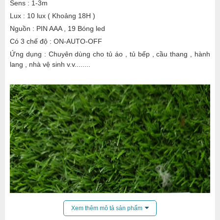
Sens : 1-3m
Lux : 10 lux ( Khoảng 18H )
Nguồn : PIN AAA , 19 Bóng led
Có 3 chế độ : ON-AUTO-OFF
Ứng dụng : Chuyên dùng cho tủ áo , tủ bếp , cầu thang , hành
lang , nhà vệ sinh v.v........
Xem thêm mô tả sản phẩm