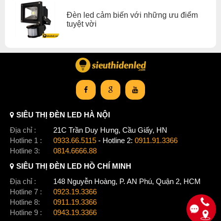
Xem thêm:
Đèn led cảm biến dùng pin
,
Đèn led cảm biến với những ưu điểm
Đèn led cảm biến tủ bếp
,
Đèn led cảm biến tủ quần áo
,
tuyệt vời
Đèn led cảm biến đèn led cảm biến decom
SIÊU THỊ ĐÈN LED HÀ NỘI
Địa chỉ :
21C Trần Duy Hưng, Cầu Giấy, HN
Hotline 1 :
0933.66.5115
- Hotline 2:
0911.91.3366
Hotline 3:
0814.6666.88
SIÊU THỊ ĐÈN LED HỒ CHÍ MINH
Địa chỉ :
148 Nguyễn Hoàng, P. AN Phú, Quận 2, HCM
Hotline 7 :
0923.19.3366
Hotline 8:
0911.19.3366
Hotline 9 :
0943.19.3366