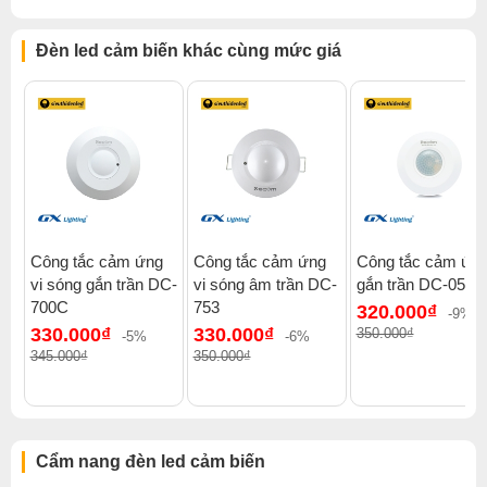
Đèn led cảm biến khác cùng mức giá
Công tắc cảm ứng
Công tắc cảm ứng
Công tắc cảm ứn
vi sóng gắn trần DC-
vi sóng âm trần DC-
gắn trần DC-05C
Đèn cảm ứng cho tủ bếp
700C
753
320.000₫
-9%
330.000₫
330.000₫
350.000₫
-5%
-6%
345.000₫
350.000₫
Sieuthidenled.com là một đơn vị phân phối đèn led
chuyên nghiệp có mặt trên thị trường hơn 10 năm.
Chúng tôi là nhà phân phối thiết bị điện cho nhiều
hãng lớn như Philips, Vimar, GX lighting, Rạng Đông,
Cẩm nang đèn led cảm biến
KaiyoKukan v.v…