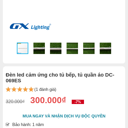
Đèn led cảm ứng cho tủ bếp, tủ quần áo DC-
069ES
(1 đánh giá)
300.000₫
320.000₫
-7%
MUA NGAY VÀ NHẬN DỊCH VỤ ĐỘC QUYỀN
Bảo hành: 1 năm