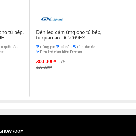
ho tủ bếp,
Đèn led cảm ứng cho tủ bếp,
9E
tủ quần áo DC-069ES
Tủ quần áo
Dùng pin
Tủ bếp
Tủ quần áo
com
Đèn led cảm biến Decom
300.000₫
-7%
320.000₫
SHOWROOM