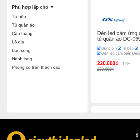
Phù hợp lắp cho
Tủ bếp
Tủ quần áo
Đèn led cảm ứng c
Cầu thang
tủ quần áo DC-06
Lô gia
Dùng pin
Tủ bếp
Ban công
Đèn led cảm biến De
Hành lang
220.000₫
-12%
Phòng có trần thạch cao
250.000₫