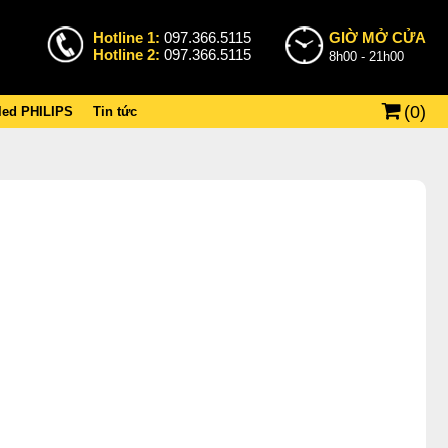
Hotline 1:
097.366.5115
GIỜ MỞ CỬA
Hotline 2:
097.366.5115
8h00 - 21h00
(
0
)
 led PHILIPS
Tin tức