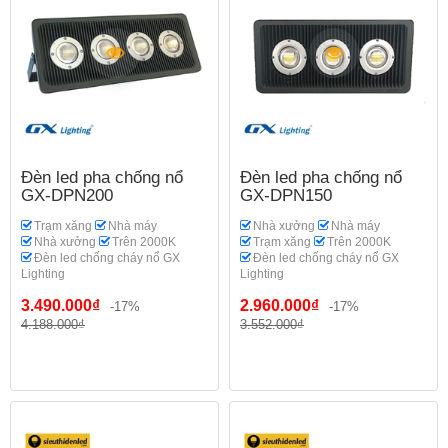
Đèn led pha chống nổ
Đèn led pha chống nổ
GX-DPN200
GX-DPN150
Trạm xăng
Nhà máy
Nhà xưởng
Nhà máy
Nhà xưởng
Trên 2000K
Trạm xăng
Trên 2000K
Đèn led chống cháy nổ GX
Đèn led chống cháy nổ GX
Lighting
Lighting
3.490.000₫
2.960.000₫
-17%
-17%
4.188.000₫
3.552.000₫