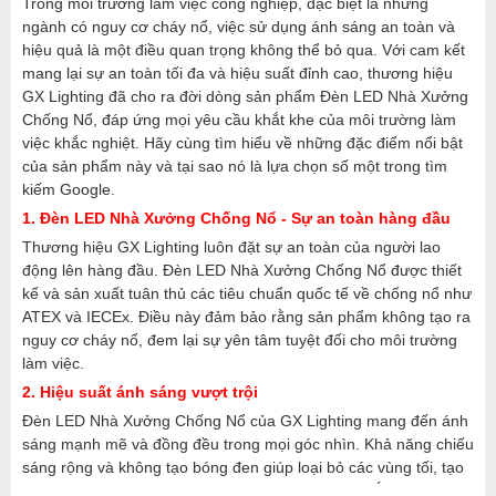
Trong môi trường làm việc công nghiệp, đặc biệt là những
ngành có nguy cơ cháy nổ, việc sử dụng ánh sáng an toàn và
hiệu quả là một điều quan trọng không thể bỏ qua. Với cam kết
mang lại sự an toàn tối đa và hiệu suất đỉnh cao, thương hiệu
GX Lighting đã cho ra đời dòng sản phẩm Đèn LED Nhà Xưởng
Chống Nổ, đáp ứng mọi yêu cầu khắt khe của môi trường làm
việc khắc nghiệt. Hãy cùng tìm hiểu về những đặc điểm nổi bật
của sản phẩm này và tại sao nó là lựa chọn số một trong tìm
kiếm Google.
1. Đèn LED Nhà Xưởng Chống Nổ - Sự an toàn hàng đầu
Thương hiệu GX Lighting luôn đặt sự an toàn của người lao
động lên hàng đầu. Đèn LED Nhà Xưởng Chống Nổ được thiết
kế và sản xuất tuân thủ các tiêu chuẩn quốc tế về chống nổ như
ATEX và IECEx. Điều này đảm bảo rằng sản phẩm không tạo ra
nguy cơ cháy nổ, đem lại sự yên tâm tuyệt đối cho môi trường
làm việc.
2. Hiệu suất ánh sáng vượt trội
Đèn LED Nhà Xưởng Chống Nổ của GX Lighting mang đến ánh
sáng mạnh mẽ và đồng đều trong mọi góc nhìn. Khả năng chiếu
sáng rộng và không tạo bóng đen giúp loại bỏ các vùng tối, tạo
điều kiện làm việc tối ưu và giảm nguy cơ tai nạn. Ánh sáng LED