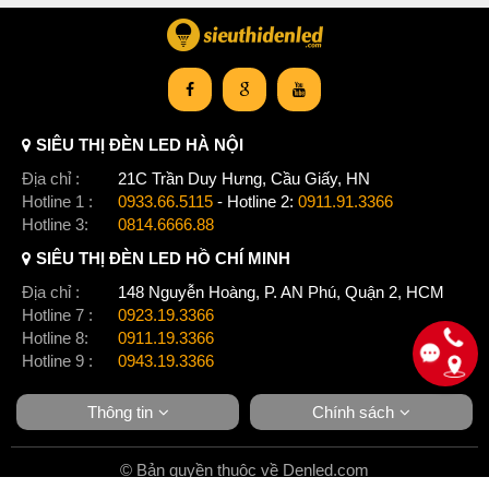
SIÊU THỊ ĐÈN LED HÀ NỘI
Địa chỉ :
21C Trần Duy Hưng, Cầu Giấy, HN
Hotline 1 :
0933.66.5115
- Hotline 2:
0911.91.3366
Hotline 3:
0814.6666.88
SIÊU THỊ ĐÈN LED HỒ CHÍ MINH
Địa chỉ :
148 Nguyễn Hoàng, P. AN Phú, Quận 2, HCM
Hotline 7 :
0923.19.3366
Hotline 8:
0911.19.3366
Hotline 9 :
0943.19.3366
Thông tin
Chính sách
© Bản quyền thuộc về Denled.com