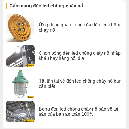
môi trường công nghiệp đầy rủi ro. Sản phẩm này không chỉ
Cẩm nang đèn led chống cháy nổ
mang đến ánh sáng chất lượng mà còn thể hiện cam kết bảo vệ
người lao động và tài sản của bạn. Khám phá ngay hôm nay và
biến môi trường làm việc trở nên an toàn và hiệu quả hơn bao
Ứng dụng quan trọng của đèn led chống
giờ hết!
cháy nổ
Xem thêm:
Đèn led chống cháy nổ ufo
,
Chọn bóng đèn led chống cháy nổ nhập
Đèn led chống cháy nổ trên 2000k
,
khẩu hay hàng nội địa
Đèn led chống cháy nổ nhà xưởng
,
Đèn led chống cháy nổ đèn led chống cháy nổ gx lighting
Tất tần tật về đèn led chống cháy nổ bạn
cần biết
Bóng đèn led chống cháy nổ bảo vệ tài
sản của bạn an toàn 100%