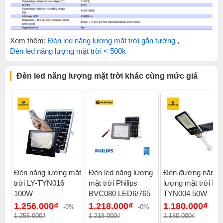
Xem thêm:
Đèn led năng lượng mặt trời gắn tường
,
Đèn led năng lượng mặt trời < 500k
Đèn led năng lượng mặt trời khác cùng mức giá
Đèn năng lượng mặt
Đèn led năng lượng
Đèn đường năng
trời LY-TYN016
mặt trời Philips
lượng mặt trời LY-
100W
BVC080 LED6/765
TYN004 50W
1.256.000₫
1.218.000₫
1.180.000₫
-0%
-0%
-0
1.256.000₫
1.218.000₫
1.180.000₫