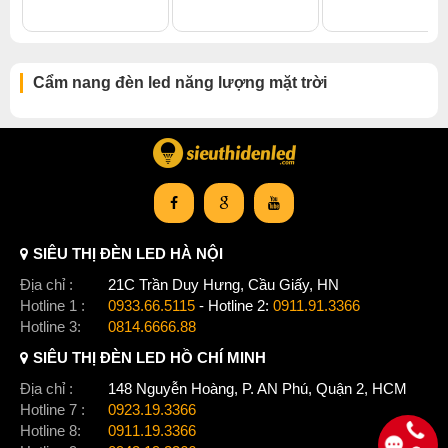
Cẩm nang đèn led năng lượng mặt trời
SIÊU THỊ ĐÈN LED HÀ NỘI
Địa chỉ :
21C Trần Duy Hưng, Cầu Giấy, HN
Hotline 1 :
0933.66.5115
- Hotline 2:
0911.91.3366
Hotline 3:
0814.6666.88
SIÊU THỊ ĐÈN LED HỒ CHÍ MINH
Địa chỉ :
148 Nguyễn Hoàng, P. AN Phú, Quận 2, HCM
Hotline 7 :
0923.19.3366
Hotline 8:
0911.19.3366