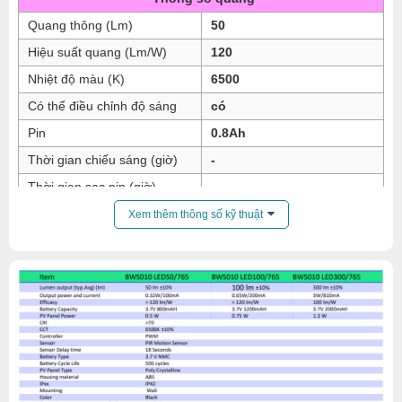
Quang thông (Lm)
50
Hiệu suất quang (Lm/W)
120
Nhiệt độ màu (K)
6500
Có thể điều chỉnh độ sáng
có
Pin
0.8Ah
Thời gian chiếu sáng (giờ)
-
Thời gian sạc pin (giờ)
-
Thông số hình học
Xem thêm thông số kỹ thuật
Kích thước tấm NLMT (mm)
-
Kích thước đèn (cm)
125x99x52
Cấp độ bảo vệ
IP42