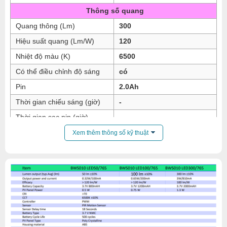
Thông số quang
Quang thông (Lm)
300
Hiệu suất quang (Lm/W)
120
Nhiệt độ màu (K)
6500
Có thể điều chỉnh độ sáng
có
Pin
2.0Ah
Thời gian chiếu sáng (giờ)
-
Thời gian sạc pin (giờ)
-
Thông số hình học
Xem thêm thông số kỹ thuật
Kích thước tấm NLMT (mm)
-
Kích thước đèn (cm)
125x99x52
Cấp độ bảo vệ
IP42