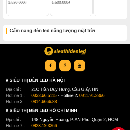
1.520.000₫
1.500.000₫
Cẩm nang đèn led năng lượng mặt trời
SIÊU THỊ ĐÈN LED HÀ NỘI
Địa chỉ :
21C Trần Duy Hưng, Cầu Giấy, HN
Hotline 1 :
0933.66.5115
- Hotline 2:
0911.91.3366
Hotline 3:
0814.6666.88
SIÊU THỊ ĐÈN LED HỒ CHÍ MINH
Địa chỉ :
148 Nguyễn Hoàng, P. AN Phú, Quận 2, HCM
Hotline 7 :
0923.19.3366