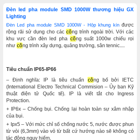
Đèn led pha module SMD 1000W thương hiệu GX
Lighting
Đèn Led pha module SMD 1000W - Hộp khung kín
được
rộng rãi sử dụng cho các
cô
ng trình ngoài trời. Với các
khu vực cần đèn led pha
cô
ng suất 1000w chiếu rọi
như
cô
ng trình xây dựng, quảng trường, sân tennic....
Tiêu chuẩn IP65-IP66
– Định nghĩa: IP là tiêu chuẩn
cô
ng bố bởi IETC
(International Electro Technical Commision – Ủy ban Kỹ
thuật điện tử Quốc tế). IP là viết tắt cho Ingress
Protection.
+ IP6x – Chống bụi. Chống lại hoàn toàn sự xâm nhập
của bụi.
+ Ipx5 – Với mức chỉ số chống nước 5, nước được phun
từ vòi (6,3mm) vào vỏ từ bất cứ hướng nào sẽ không có
tác động nguy hiểm.