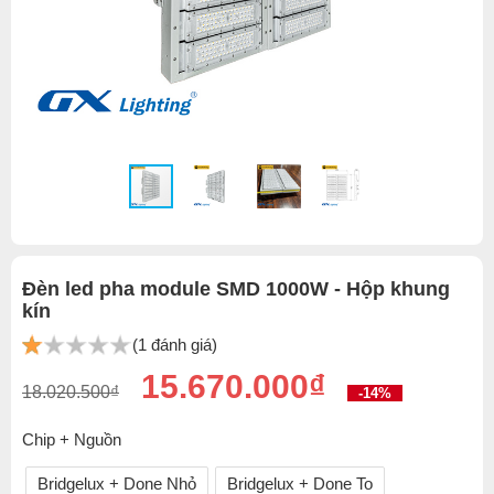
Đèn led pha module SMD 1000W - Hộp khung
kín
(1 đánh giá)
15.670.000₫
18.020.500₫
-14%
Chip + Nguồn
Bridgelux + Done Nhỏ
Bridgelux + Done To