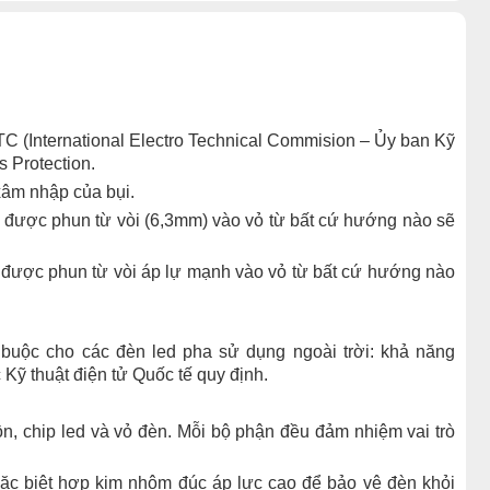
ETC (International Electro Technical Commision – Ủy ban Kỹ
ss Protection.
xâm nhập của bụi.
 được phun từ vòi (6,3mm) vào vỏ từ bất cứ hướng nào sẽ
 được phun từ vòi áp lự mạnh vào vỏ từ bất cứ hướng nào
t buộc cho các đèn led pha sử dụng ngoài trời: khả năng
Kỹ thuật điện tử Quốc tế quy định.
n, chip led và vỏ đèn. Mỗi bộ phận đều đảm nhiệm vai trò
ặc biệt hợp kim nhôm đúc áp lực cao để bảo vệ đèn khỏi