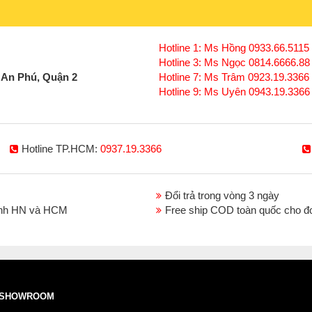
1. Chiếu sáng công trình
Hotline 1: Ms Hồng 0933.66.5115 
Khả năng chiếu sáng cao, chiếu sáng lâu và
Hotline 3: Ms Ngọc 0814.6666.88
số ứng dụng tiêu biểu như: công trình, nhà x
 An Phú, Quận 2
Hotline 7: Ms Trâm 0923.19.3366
đáp ứng nhu cầu chiếu sáng ngoài trời với 
Hotline 9: Ms Uyên 0943.19.3366
mưa gió, bụi, các va đập mạnh.... Ánh sáng
cách rất xa và trong những không gian rộng l
2. Chiếu sáng đường phố
Hotline TP.HCM:
0937.19.3366
Một ứng dụng tuyệt vời nhất của đèn led đó 
sử dụng đèn trong trường hợp này, với ngu
cần thiết cho người đi đường, các hoạt động đ
Đổi trả trong vòng 3 ngày
chung cư, những khu vực có địa hình sương
thành HN và HCM
Free ship COD toàn quốc cho đ
Vì thế, một phần nào đó, đảm bảo tình trạng 
công nghệ led chiếu sáng.
3. Chiếu sáng sân thể thao
Sân thể thao ngoài trời luôn cần ánh sáng đầ
một lựa chọn không thể thiếu được khi lắp 
SHOWROOM
hợp sẽ được lắp trên cột cao đảm bảo độ rọ