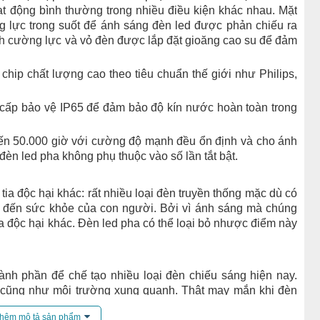
ạt động bình thường trong nhiều điều kiện khác nhau. Mặt
g lực trong suốt để ánh sáng đèn led được phản chiếu ra
h cường lực và vỏ đèn được lắp đặt gioăng cao su để đảm
i chip chất lượng cao theo tiêu chuẩn thế giới như Philips,
 cấp bảo vệ IP65 để đảm bảo độ kín nước hoàn toàn trong
 đến 50.000 giờ với cường độ mạnh đều ổn định và cho ánh
đèn led pha không phụ thuộc vào số lần tắt bật.
tia độc hại khác: rất nhiều loại đèn truyền thống mặc dù có
 đến sức khỏe của con người. Bởi vì ánh sáng mà chúng
ia độc hại khác. Đèn led pha có thể loại bỏ nhược điểm này
ành phần để chế tạo nhiều loại đèn chiếu sáng hiện nay.
 cũng như môi trường xung quanh. Thật may mắn khi đèn
ưa thủy ngân. Bạn có thể an tâm sử dụng nó cho bất kỳ
hêm mô tả sản phẩm