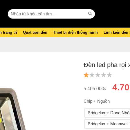
 trang trí
Quạt trần đèn
Thiết bị điện thông minh
Linh kiện đèn
Đèn led pha rọ
4.70
5.405.000₫
Chip + Nguồn
Bridgelux + Done Nhỏ
Bridgelux + Meanwell