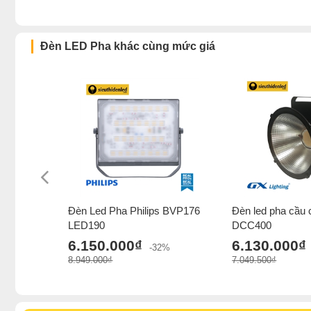
Đèn LED Pha khác cùng mức giá
Đèn Led Pha Philips BVP176
Đèn led pha cầu
LED190
DCC400
6.150.000₫
6.130.000₫
-32%
8.949.000₫
7.049.500₫