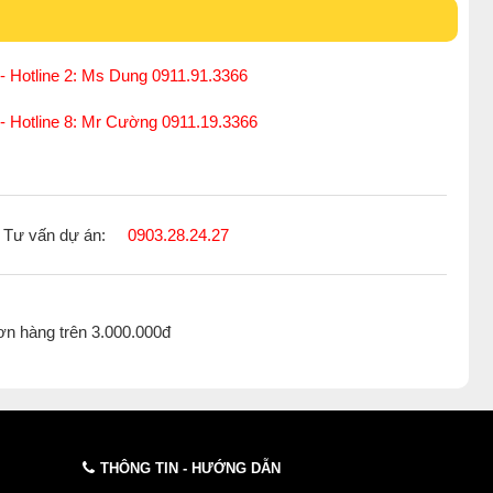
- Hotline 2: Ms Dung 0911.91.3366
 có độ bền, an toàn trong thi công cũng như sử dụng. Một
ưởng, khu công nghiệp, kho, bãi, ..... Sản phẩm ra đời để
 - Hotline 8: Mr Cường 0911.19.3366
thiết kế bền bỉ, chịu được các tác động từ bên ngoài như
 mà đèn phát ra có cường độ lớn, chiếu sáng được khoảng
ớn.
Tư vấn dự án:
0903.28.24.27
chính là chiếu sáng an toàn - chiếu sáng đường phố. Việc
ồn sáng chất lượng, sáng rõ sẽ cung cấp đầy đủ ánh sáng
i lại của các phương tiện trong các khu đô thị lớn, các khu
 mù, nhiều điểm mù.
ơn hàng trên 3.000.000đ
an toàn khi tham gia giao thông, một điểm cộng cực lớn của
y đủ để luyện tập và vui chơi. Đèn led pha công suất lớn là
đặt ánh sáng cho sân thể thao. Đèn pha công suất lớn phù
THÔNG TIN - HƯỚNG DẪN
i bao quát rộng và đủ độ sáng cần thiết cho mỗi loại sân