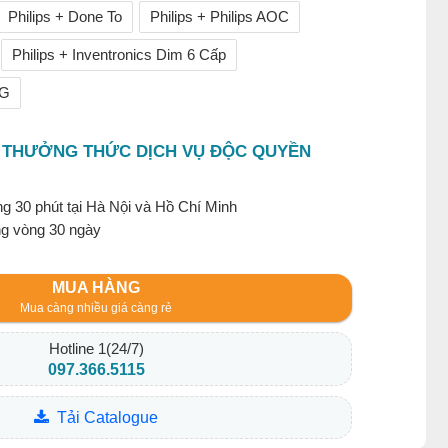
Philips + Done To
Philips + Philips AOC
Philips + Inventronics Dim 6 Cấp
LG
 THƯỞNG THỨC DỊCH VỤ ĐỘC QUYỀN
g 30 phút tại Hà Nội và Hồ Chí Minh
ng vòng 30 ngày
MUA HÀNG
Mua càng nhiều giá càng rẻ
Hotline 1(24/7)
097.366.5115
Tải Catalogue