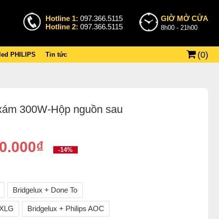
Hotline 1:
097.366.5115
GIỜ MỞ CỬA
Hotline 2:
097.366.5115
8h00 - 21h00
(
0
)
 led PHILIPS
Tin tức
i xám 300W-Hộp nguồn sau
0.000₫
-14%
Bridgelux + Done To
 XLG
Bridgelux + Philips AOC