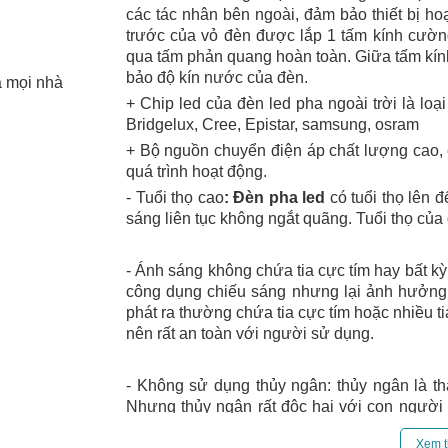
các tác nhân bên ngoài, đảm bảo thiết bị ho
trước của vỏ đèn được lắp 1 tấm kính cườn
qua tấm phản quang hoàn toàn. Giữa tấm kín
bảo độ kín nước của đèn.
 mọi nhà
+ Chip led của đèn led pha ngoài trời là loạ
Bridgelux, Cree, Epistar, samsung, osram
+ Bộ nguồn chuyển điện áp chất lượng cao,
quá trình hoạt động.
- Tuổi thọ cao
:
Đèn pha led
có tuổi thọ lên
sáng liên tục không ngắt quãng. Tuổi thọ của 
- Ánh sáng không chứa tia cực tím hay bất kỳ 
công dụng chiếu sáng nhưng lại ảnh hưởng
phát ra thường chứa tia cực tím hoặc nhiều t
nên rất an toàn với người sử dụng.
- Không sử dụng thủy ngân: thủy ngân là th
Nhưng thủy ngân rất độc hại với con người
led pha chiếu sáng bảng hiệu không hề ch
Xem t