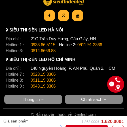
thiết bị ưu việt đúng không nào?
- Có thể làm việc trong mọi môi trường: đèn led pha ngoài
trời nhờ những thiết kế đặc biệt có thể hoạt động trong
SIÊU THỊ ĐÈN LED HÀ NỘI
nhiều môi trường khác nhau, kể cả điều kiện khắc nhiệt
Địa chỉ :
21C Trần Duy Hưng, Cầu Giấy, HN
như lạnh dưới 0 độ C hoặc nắng nóng đến 55 độ C. Với
Hotline 1 :
0933.66.5115
- Hotline 2:
0911.91.3366
khí hậu tại Việt Nam, loại đèn này hoàn toàn có thể hoạt
Hotline 3:
0814.6666.88
động tốt.
SIÊU THỊ ĐÈN LED HỒ CHÍ MINH
Địa chỉ :
148 Nguyễn Hoàng, P. AN Phú, Quận 2, HCM
Hướng dẫn đấu dây
Hotline 7 :
0923.19.3366
Hotline 8:
0911.19.3366
Đèn pha thông thường sử dụng điện áp 220VAC
Hotline 9 :
0943.19.3366
– Đấu dây điện vào đèn. Mối nối đầu dây yêu cầu bắt
buộc phải dùng hộp đấu nối IP65, IP68 chống nước hoàn
Thông tin
Chính sách
toàn.
© Bản quyền thuộc về Denled.com
Giá sản phẩm
1.620.000₫
1.863.000₫
Ứng dụng