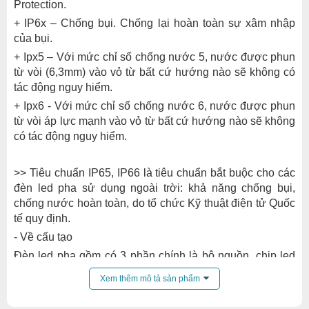
Protection.
+ IP6x – Chống bụi. Chống lại hoàn toàn sự xâm nhập
của bụi.
+ Ipx5 – Với mức chỉ số chống nước 5, nước được phun
từ vòi (6,3mm) vào vỏ từ bất cứ hướng nào sẽ không có
tác động nguy hiểm.
+ Ipx6 - Với mức chỉ số chống nước 6, nước được phun
từ vòi áp lực mạnh vào vỏ từ bất cứ hướng nào sẽ không
có tác động nguy hiểm.
>> Tiêu chuẩn IP65, IP66 là tiêu chuẩn bắt buộc cho các
đèn led pha sử dụng ngoài trời: khả năng chống bụi,
chống nước hoàn toàn, do tổ chức Kỹ thuật điện tử Quốc
tế quy định.
- Về cấu tạo
Đèn led pha gồm có 3 phần chính là bộ nguồn, chip led
và vỏ đèn. Mỗi bộ phận đều đảm nhiệm vai trò riêng.
Xem thêm mô tả sản phẩm
+ Vỏ đèn thường được làm bằng chất liệu đặc biệt hợp
kim nhôm đúc áp lực cao để bảo vệ đèn khỏi các tác