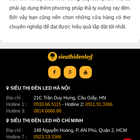
phải áp dụng thêm phương pháp thả ty xuống ray đèn.
Bởi vậy bạn cũng nên chọn những cửa hàng có thợ
chuyên nghiệp để đạt được hiệu quả lắp đặt tốt nhất.
SIÊU THỊ ĐÈN LED HÀ NỘI
Địa chỉ :
21C Trần Duy Hưng, Cầu Giấy, HN
Hotline 1 :
0933.66.5115
- Hotline 2:
0911.91.3366
Hotline 3:
0814.6666.88
SIÊU THỊ ĐÈN LED HỒ CHÍ MINH
Địa chỉ :
148 Nguyễn Hoàng, P. AN Phú, Quận 2, HCM
Hotline 7 :
0923.19.3366