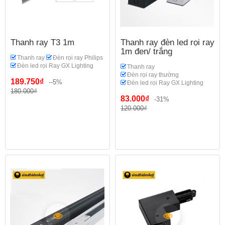
Thanh ray T3 1m
Thanh ray đèn led rọi ray
1m đen/ trắng
Thanh ray
Đèn rọi ray Philips
Đèn led rọi Ray GX Lighting
Thanh ray
Đèn rọi ray thường
189.750₫
--5%
Đèn led rọi Ray GX Lighting
180.000₫
83.000₫
-31%
120.000₫