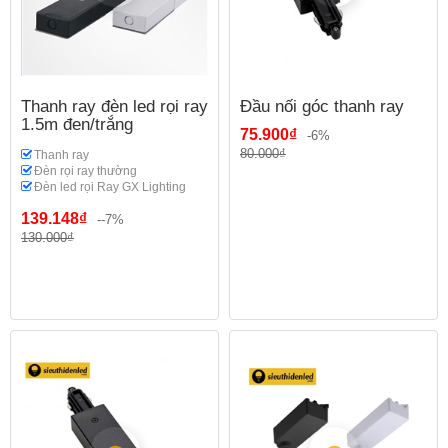
Thanh ray đèn led rọi ray
Đầu nối góc thanh ray
1.5m đen/trắng
75.900₫
-6%
80.000₫
Thanh ray
Đèn rọi ray thường
Đèn led rọi Ray GX Lighting
139.148₫
--7%
130.000₫