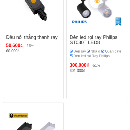
Đầu nối thẳng thanh ray
Đèn led rọi ray Philips
ST030T LED8
50.600₫
-16%
60.000₫
Đèn ray
Nhà ở
Quán cafe
Đèn led rọi Ray Philips
300.000₫
-51%
601.000₫