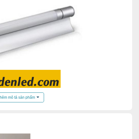
hêm mô tả sản phẩm
Đèn gương L101
 giới đèn led:
ặt hàng chất lượng nhất thị trường hiện nay.
 nhiệt tình.
ả.