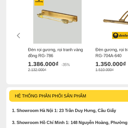
Đèn rọi gương, rọi tranh vàng
Đèn gương, rọi tr
đồng RG-786
RG-704A-640
1.386.000₫
1.350.000₫
-35%
2.132.000₫
1.510.000₫
HỆ THỐNG PHÂN PHỐI SẢN PHẨM
1. Showroom Hà Nội 1: 23 Trần Duy Hưng, Cầu Giấy
3. Showroom Hồ Chí Minh 1: 148 Nguyễn Hoàng, Phường