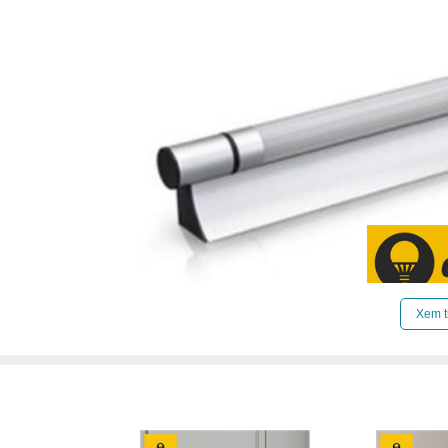
Xem t
Tại sao nên mua đèn led soi tranh cao cấp tại Thế
Kinh nghiệm lâu năm trong việc cung cấp những m
Đội ngũ nhân viên chuyên nghiệp, sẵn sàng tư vấn
Đảm bảo hàng chính hãng, nói không với hàng gi