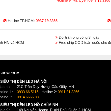
Hotline 9: Ms Uyên 0943.19.3366
Hotline TP.HCM:
0937.19.3366
Đổi trả trong vòng 3 ngày
thành HN và HCM
Free ship COD toàn quốc cho đ
SHOWROOM
SIÊU THỊ ĐÈN LED HÀ NỘI
a chỉ :
21C Trần Duy Hưng, Cầu Giấy, HN
tline 1 :
0933.66.5115
- Hotline 2:
0911.91.3366
otline 3:
0814.6666.88
SIÊU THỊ ĐÈN LED HỒ CHÍ MINH
a chỉ :
148 Nguyễn Hoàng, P. AN Phú, Quận 2, HCM