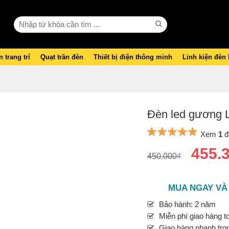
 trang trí
Quạt trần đèn
Thiết bị điện thông minh
Linh kiện đèn
Đèn led gương 
Xem
1
đ
455.
450.000₫
MUA NGAY VÀ
Bảo hành: 2 năm
Miễn phí giao hàng t
Giao hàng nhanh tron