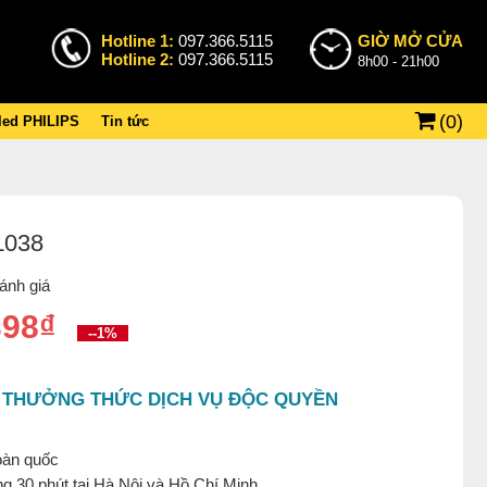
Hotline 1:
097.366.5115
GIỜ MỞ CỬA
Hotline 2:
097.366.5115
8h00 - 21h00
(
0
)
 led PHILIPS
Tin tức
L038
ánh giá
398₫
--1%
 THƯỞNG THỨC DỊCH VỤ ĐỘC QUYỀN
oàn quốc
g 30 phút tại Hà Nội và Hồ Chí Minh