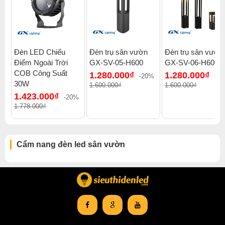
Đèn LED Chiếu
Đèn trụ sân vườn
Đèn trụ sân vườn
Điểm Ngoài Trời
GX-SV-05-H600
GX-SV-06-H600
COB Công Suất
1.280.000₫
1.280.000₫
-20%
-2
30W
1.600.000₫
1.600.000₫
1.423.000₫
-20%
1.778.000₫
Cẩm nang đèn led sân vườn