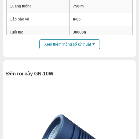
Quang thông
750lm
Cấp bảo vệ
IP65
Tuổi thọ
30000h
Xem thêm thông số kỹ thuật
Kích thước
Φ65x82mm
Vật liệu
Nhôm đúc, kính cường lực
Hãng sản xuất
GX Lighting
Đèn rọi cây GN-10W