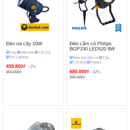
Đèn rọi cây 10W
Đèn cắm cỏ Philips
BGP150 LED520 8W
Cây
Mặt nhà
Cột nhà
GX Lighting
Đèn led cắm cỏ
Cây
Cột nhà
Philips
459.800₫
--2%
685.000₫
450.000₫
-32%
999.000₫