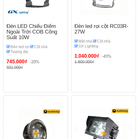
Đèn LED Chiếu Điểm
Đèn led rọi cột RC03R-
Ngoài Trời COB Công
27W
Suất 10W
Mặt nhà
Cột nhà
GX Lighting
Đèn led rọi
Cột nhà
Tượng đài
1.040.000₫
-43%
745.000₫
-20%
1.800.000₫
931.000₫