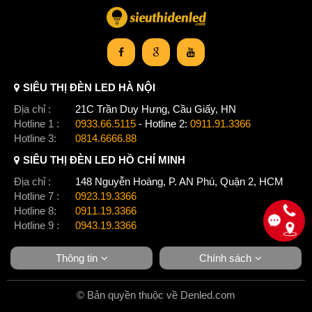
SIÊU THỊ ĐÈN LED HÀ NỘI
Địa chỉ :
21C Trần Duy Hưng, Cầu Giấy, HN
Hotline 1 :
0933.66.5115
- Hotline 2:
0911.91.3366
Hotline 3:
0814.6666.88
SIÊU THỊ ĐÈN LED HỒ CHÍ MINH
Địa chỉ :
148 Nguyễn Hoàng, P. AN Phú, Quận 2, HCM
Hotline 7 :
0923.19.3366
Hotline 8:
0911.19.3366
Hotline 9 :
0943.19.3366
Thông tin
Chính sách
© Bản quyền thuộc về Denled.com