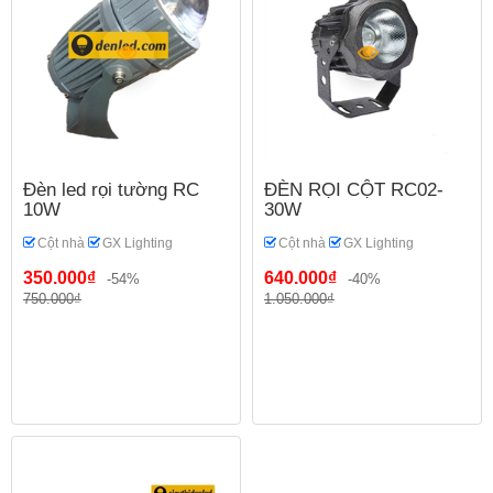
Đèn led rọi tường RC
ĐÈN RỌI CỘT RC02-
10W
30W
Cột nhà
GX Lighting
Cột nhà
GX Lighting
350.000₫
640.000₫
-54%
-40%
750.000₫
1.050.000₫