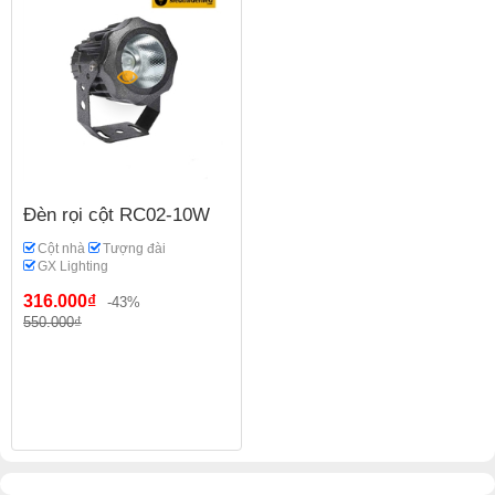
Đèn rọi cột RC02-10W
Cột nhà
Tượng đài
GX Lighting
316.000₫
-43%
550.000₫