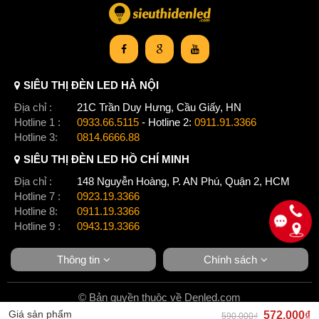
SIÊU THỊ ĐÈN LED HÀ NỘI
Địa chỉ :
21C Trần Duy Hưng, Cầu Giấy, HN
Hotline 1 :
0933.66.5115
- Hotline 2:
0911.91.3366
Hotline 3:
0814.6666.88
Đèn thả hộp văn phòng Quý khách hàng có băn khoăn thắc
SIÊU THỊ ĐÈN LED HỒ CHÍ MINH
mắc cần được hỗ trợ tư vấn khi mua sản phẩm hãy liên hệ
Địa chỉ :
148 Nguyễn Hoàng, P. AN Phú, Quận 2, HCM
ngay tới Thế giới đèn led để được hỗ trợ tư vấn giải đáp tốt
Hotline 7 :
0923.19.3366
nhất. Mọi thông tin chi tiết bạn có thể liên hệ: THẾ GIỚI ĐÈN
Hotline 8:
0911.19.3366
LED. www.denled.com
Hotline 9 :
0943.19.3366
Showroom Hà Nội: CS1: 21C Trần Duy Hưng, Cầu Giấy, HN:
Hotline: 09 33.66.5115 ĐT: 094.366.5115 - 0911913366 Email:
Thông tin
Chính sách
denled@denled.com
Showroom Hồ Chí Minh: 148 Nguyễn Hoàng, P. An Phú, Quận
2 ĐT: 0923.66.5115 Hotline: 0911.19.3366
© Bản quyền thuộc về Denled.com
Xem thêm:
Giá sản phẩm
572.000₫
590.000₫