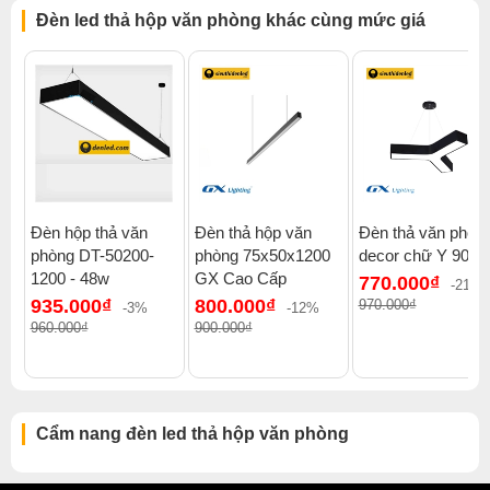
Đèn thả hộp văn phòng Ứng dụng của đèn thả hộp văn phòng
Đèn led thả hộp văn phòng khác cùng mức giá
DT-5070-1200 36w Được sử dụng chiếu sáng trong nhà cho
các công trình dân dụng, khách sạn, showroom trưng bày sản
phẩm, văn phòng. Đèn LED tuýp thả được sử dụng chiếu
sáng văn phòng, chiếu sáng bàn làm việc, treo thả trần, treo
thả bàn làm việc…
Đèn hộp thả văn
Đèn thả hộp văn
Đèn thả văn phòn
phòng DT-50200-
phòng 75x50x1200
decor chữ Y 900
1200 - 48w
GX Cao Cấp
770.000₫
-21%
935.000₫
800.000₫
970.000₫
-3%
-12%
960.000₫
900.000₫
Cẩm nang đèn led thả hộp văn phòng