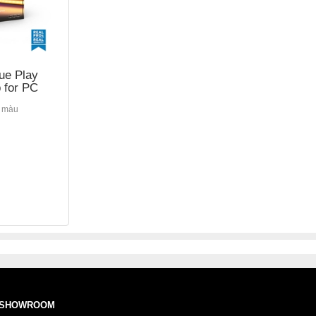
Hue Play
p for PC
u màu
SHOWROOM