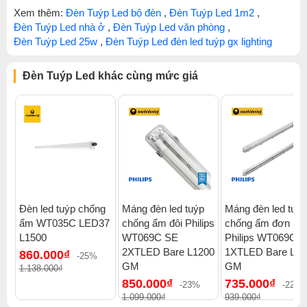
Xem thêm:
Đèn Tuýp Led bộ đèn
,
Đèn Tuýp Led 1m2
,
Đèn Tuýp Led nhà ở
,
Đèn Tuýp Led văn phòng
,
Đèn Tuýp Led 25w
,
Đèn Tuýp Led đèn led tuýp gx lighting
Đèn Tuýp Led khác cùng mức giá
Đèn led tuýp chống
Máng đèn led tuýp
Máng đèn led tuýp
ẩm WT035C LED37
chống ẩm đôi Philips
chống ẩm đơn
L1500
WT069C SE
Philips WT069C 
2XTLED Bare L1200
1XTLED Bare L12
860.000₫
-25%
GM
GM
1.138.000₫
850.000₫
735.000₫
-23%
-22%
1.099.000₫
939.000₫