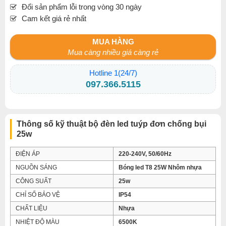
Đổi sản phẩm lỗi trong vòng 30 ngày
Cam kết giá rẻ nhất
MUA HÀNG
Mua càng nhiều giá càng rẻ
Hotline 1(24/7)
097.366.5115
Thông số kỹ thuật bộ đèn led tuýp đơn chống bụi
25w
ĐIỆN ÁP
220-240V, 50/60Hz
NGUỒN SÁNG
Bóng led T8 25W Nhôm nhựa
CÔNG SUẤT
25w
CHỈ SỐ BẢO VỆ
IP54
CHẤT LIỆU
Nhựa
NHIỆT ĐỘ MÀU
6500K