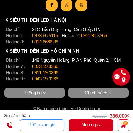
SIÊU THỊ ĐÈN LED HÀ NỘI
Địa chỉ :
21C Trần Duy Hưng, Cầu Giấy, HN
Hotline 1 :
0933.66.5115
- Hotline 2:
0911.91.3366
Hotline 3:
0814.6666.88
SIÊU THỊ ĐÈN LED HỒ CHÍ MINH
Địa chỉ :
148 Nguyễn Hoàng, P. AN Phú, Quận 2, HCM
Hotline 7 :
0923.19.3366
Hotline 8:
0911.19.3366
Hotline 9 :
0943.19.3366
Thông tin
Chính sách
© Bản quyền thuộc về Denled.com
Giá sản phẩm
336.000₫
420.000₫
0
Thêm vào giỏ
Mua ngay