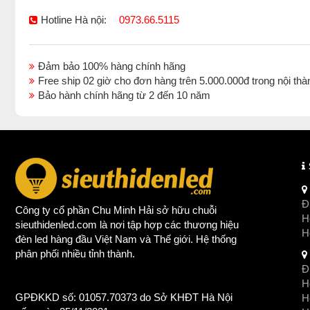
Hotline Hà nội:
0973.66.5115
Đảm bảo 100% hàng chính hãng
Free ship 02 giờ cho đơn hàng trên 5.000.000đ trong nội 
Bảo hành chính hãng từ 2 đến 10 năm
Đị
Công ty cổ phần Chu Minh Hải sở hữu chuỗi
Ho
sieuthidenled.com là nơi tập hợp các thương hiệu
H
đèn led
hàng đầu Việt Nam và Thế giới. Hệ thống
phân phối nhiều tỉnh thành.
Đị
Ho
GPĐKKD số: 01057.70373 do Sở KHĐT Hà Nội
H