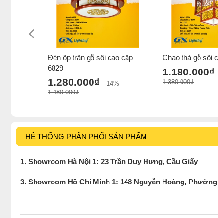
Đèn ốp trần gỗ sồi cao cấp
Chao thả gỗ sồi 
6829
1.180.000₫
1.280.000₫
1.380.000₫
-14%
1.480.000₫
HỆ THỐNG PHÂN PHỐI SẢN PHẨM
1. Showroom Hà Nội 1: 23 Trần Duy Hưng, Cầu Giấy
3. Showroom Hồ Chí Minh 1: 148 Nguyễn Hoàng, Phường