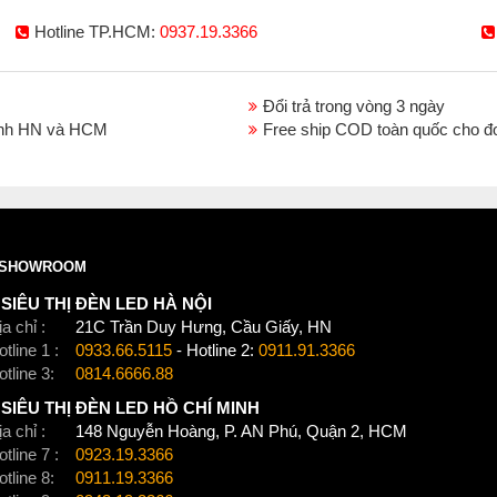
Hotline TP.HCM:
0937.19.3366
Đổi trả trong vòng 3 ngày
thành HN và HCM
Free ship COD toàn quốc cho đ
SHOWROOM
SIÊU THỊ ĐÈN LED HÀ NỘI
a chỉ :
21C Trần Duy Hưng, Cầu Giấy, HN
tline 1 :
0933.66.5115
- Hotline 2:
0911.91.3366
otline 3:
0814.6666.88
SIÊU THỊ ĐÈN LED HỒ CHÍ MINH
a chỉ :
148 Nguyễn Hoàng, P. AN Phú, Quận 2, HCM
tline 7 :
0923.19.3366
otline 8:
0911.19.3366