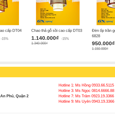
cao cấp DT04
Chao thả gỗ sồi cao cấp DT03
Đèn ốp trần g
6828
1.140.000₫
-15%
-15%
950.000₫
1.340.000₫
1.150.000₫
Hotline 1: Ms Hồng 0933.66.5115 
Hotline 3: Ms Ngọc 0814.6666.88
 An Phú, Quận 2
Hotline 7: Ms Trâm 0923.19.3366
Hotline 9: Ms Uyên 0943.19.3366