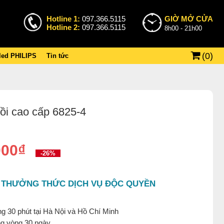
Hotline 1:
097.366.5115
GIỜ MỞ CỬA
Hotline 2:
097.366.5115
8h00 - 21h00
(
0
)
 led PHILIPS
Tin tức
sồi cao cấp 6825-4
000₫
-26%
 THƯỞNG THỨC DỊCH VỤ ĐỘC QUYỀN
g 30 phút tại Hà Nội và Hồ Chí Minh
ng vòng 30 ngày