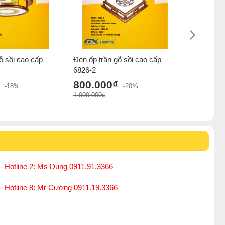
ỗ sồi cao cấp
Đèn ốp trần gỗ sồi cao cấp
Đèn ốp tr
6826-2
6826-1
800.000₫
800.0
-18%
-20%
1.000.000₫
1.000.000₫
- Hotline 2: Ms Dung 0911.91.3366
 - Hotline 8: Mr Cường 0911.19.3366