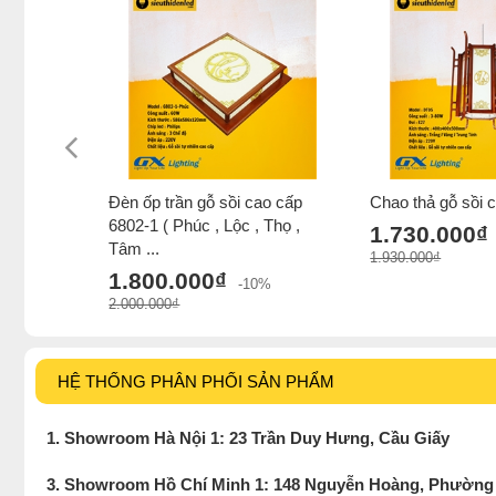
Đèn ốp trần gỗ sồi cao cấp
Chao thả gỗ sồi 
6802-1 ( Phúc , Lộc , Thọ ,
1.730.000₫
Tâm ...
1.930.000₫
1.800.000₫
-10%
2.000.000₫
HỆ THỐNG PHÂN PHỐI SẢN PHẨM
1. Showroom Hà Nội 1: 23 Trần Duy Hưng, Cầu Giấy
3. Showroom Hồ Chí Minh 1: 148 Nguyễn Hoàng, Phường