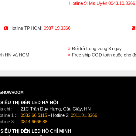
Hotline 9: Ms Uyên 0943.19.3366
Hotline TP.HCM:
0937.19.3366
Đổi trả trong vòng 3 ngày
thành HN và HCM
Free ship COD toàn quốc cho đ
SHOWROOM
SIÊU THỊ ĐÈN LED HÀ NỘI
a chỉ :
21C Trần Duy Hưng, Cầu Giấy, HN
tline 1 :
0933.66.5115
- Hotline 2:
0911.91.3366
otline 3:
0814.6666.88
SIÊU THỊ ĐÈN LED HỒ CHÍ MINH