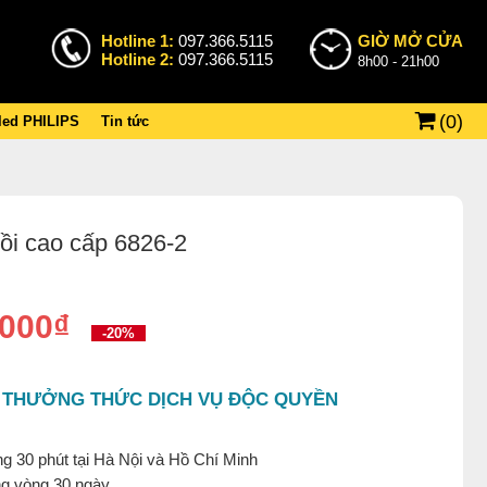
Hotline 1:
097.366.5115
GIỜ MỞ CỬA
Hotline 2:
097.366.5115
8h00 - 21h00
(
0
)
 led PHILIPS
Tin tức
sồi cao cấp 6826-2
.000₫
-20%
 THƯỞNG THỨC DỊCH VỤ ĐỘC QUYỀN
g 30 phút tại Hà Nội và Hồ Chí Minh
ng vòng 30 ngày