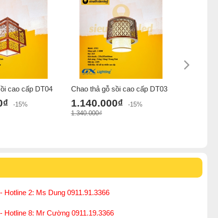
sồi cao cấp DT04
Chao thả gỗ sồi cao cấp DT03
Đèn ốp tr
6828
0₫
1.140.000₫
-15%
-15%
950.0
1.340.000₫
1.150.000₫
- Hotline 2: Ms Dung 0911.91.3366
 - Hotline 8: Mr Cường 0911.19.3366