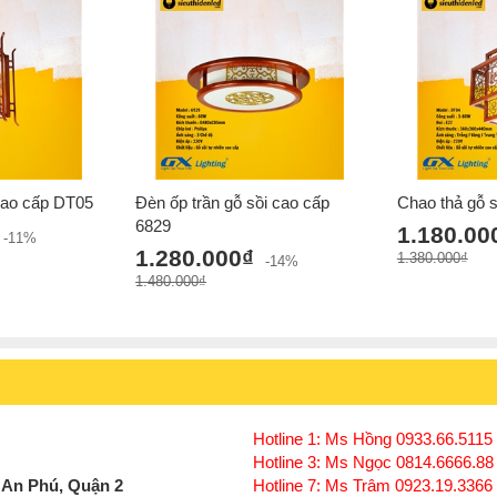
cao cấp DT05
Đèn ốp trần gỗ sồi cao cấp
Chao thả gỗ 
6829
1.180.00
-11%
1.280.000₫
1.380.000₫
-14%
1.480.000₫
Hotline 1: Ms Hồng 0933.66.5115 
Hotline 3: Ms Ngọc 0814.6666.88
 An Phú, Quận 2
Hotline 7: Ms Trâm 0923.19.3366