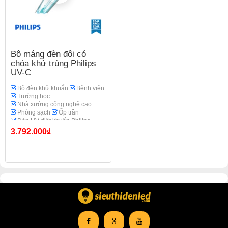
Bộ máng đèn đôi có
chóa khử trùng Philips
UV-C
Bộ đèn khử khuẩn
Bệnh viện
Trường học
Nhà xưởng công nghệ cao
Phòng sạch
Ốp trần
Đèn UV diệt khuẩn Philips
3.792.000₫