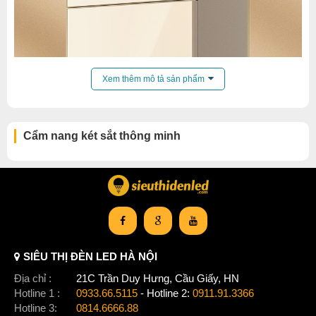
Xem thêm mô tả sản phẩm
Cẩm nang két sắt thông minh
SIÊU THỊ ĐÈN LED HÀ NỘI
Địa chỉ :
21C Trần Duy Hưng, Cầu Giấy, HN
Kết nối trực tiếp két sắt với app trên điện thoại thông minh
Hotline 1 :
0933.66.5115
- Hotline 2:
0911.91.3366
Hotline 3:
0814.6666.88