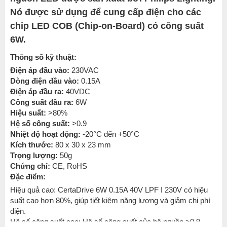
Nó được sử dụng để cung cấp điện cho các
chip LED COB (Chip-on-Board) có công suất
6W.
Thông số kỹ thuật:
Điện áp đầu vào:
230VAC
Dòng điện đầu vào:
0.15A
Điện áp đầu ra:
40VDC
Công suất đầu ra:
6W
Hiệu suất:
>80%
Hệ số công suất:
>0.9
Nhiệt độ hoạt động:
-20°C đến +50°C
Kích thước:
80 x 30 x 23 mm
Trọng lượng:
50g
Chứng chỉ:
CE, RoHS
Đặc điểm:
Hiệu quả cao: CertaDrive 6W 0.15A 40V LPF I 230V có hiệu
suất cao hơn 80%, giúp tiết kiệm năng lượng và giảm chi phí
điện.
Hệ số công suất cao: Hệ số công suất của bộ nguồn >0.9,