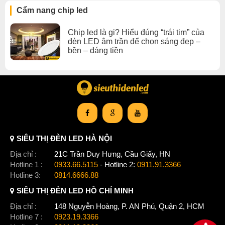
Kết luận:
Cẩm nang chip led
CertaDrive 6W 0.15A 40V LPF I 230V là một bộ nguồn LED
Chip led là gi? Hiểu đúng “trái tim” của
hiệu quả cao, nhỏ gọn và giá cả phải chăng. Nó là lựa chọn tốt
đèn LED âm trần để chọn sáng đẹp –
cho các ứng dụng chiếu sáng cần tiết kiệm năng lượng và an
bền – đáng tiền
toàn.
Xem thêm:
Chip Led nguồn đèn led âm trần
,
Chip Led dưới 10w
,
Chip Led đèn led âm trần
SIÊU THỊ ĐÈN LED HÀ NỘI
Địa chỉ :
21C Trần Duy Hưng, Cầu Giấy, HN
Hotline 1 :
0933.66.5115
- Hotline 2:
0911.91.3366
Hotline 3:
0814.6666.88
SIÊU THỊ ĐÈN LED HỒ CHÍ MINH
Địa chỉ :
148 Nguyễn Hoàng, P. AN Phú, Quận 2, HCM
Hotline 7 :
0923.19.3366