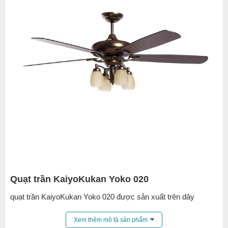
Đường kính cánh: 152cm
Chiều cao tới trần: 51cm
Trọng lượng: 12kg·
Công suất: 52w
Điện áp sử dụng: 100 ~ 220V
Quạt trần KaiyoKukan Yoko 020
quạt tr
ần
KaiyoKukan Yoko 020 được sản xuất trên dây
chuyền công nghệ Nhật Bản, dòng quạt trần kết hợp đèn trang
trí cao cấp mang phong cách tân cổ điển, là một lựa chọn
Xem thêm mô tả sản phẩm