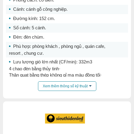
Cánh:
cánh gỗ công nghiệp
.
Đường kính:
152 cm
.
Số cánh:
5 cánh
.
Đèn:
đèn chùm
.
Phù hợp:
phòng khách
,
phòng ngủ
,
quán cafe,
resort
,
chung cư
.
Lưu lượng gió lớn nhất (CF/min): 332m3
4 chao đèn bằng thủy tinh·
Thân
q
uạt
bằng thép không gỉ mạ màu đồng tối·
Cánh quạt chất liệu gỗ màu 432c/5088·
Xem thêm thông số kỹ thuật
Số lượng cánh: 5 cánh·
Chức năng bật tắt bóng đèn·
Chức năng chuyển đổi lượng gió (6 tốc độ gió từ thấp đến
cao)
Chức năng đảo chiều vận hành
qu
ạt
(Hướng lên trên<->
Hướng xuống dưới)·
Hệ số bảo trì quang thông: 70%·
Tuổi thọ của nguồn sáng: khoảng 40.000 giờ·