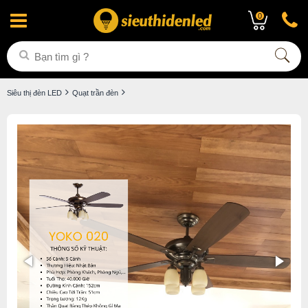
0
Siêu thị đèn LED
Quạt trần đèn