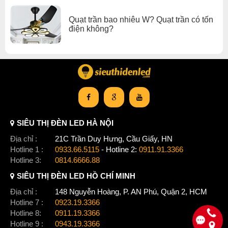
Quạt trần bao nhiêu W? Quạt trần có tốn
điện không?
Bầu quạt
quạt t
rần
YOKO 020 với thiết kế màu đen mờ sang trọng
mang phong cánh cổ điển, kết hợp giữa đèn chiếu sáng và
quạt trần tôn lên sự đẳng cấp, tráng lệ cho căn phòng.Thân
quạt được làm từ hợp kim không gỉ, phủ bên ngoài là lớp sơn
chống hơi nước và bám bụi. Với những đường nét bo tròn
mềm mại và tinh tế.
SIÊU THỊ ĐÈN LED HÀ NỘI
Địa chỉ :
21C Trần Duy Hưng, Cầu Giấy, HN
Hotline 1 :
0933.66.5115
- Hotline 2:
0911.91.3366
Hotline 3:
0814.6666.88
SIÊU THỊ ĐÈN LED HỒ CHÍ MINH
Địa chỉ :
148 Nguyễn Hoàng, P. AN Phú, Quận 2, HCM
Hotline 7 :
0923.19.3366
Hotline 8:
0911.19.3366
Hotline 9 :
0943.19.3366