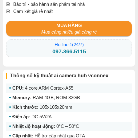
Bảo trì - bảo hành sản phẩm tại nhà
Cam kết giá rẻ nhất
MUA HÀNG
Mua càng nhiều giá càng rẻ
Hotline 1(24/7)
097.366.5115
Thông số kỹ thuật ai camera hub vconnex
CPU:
4 core ARM Cortex-A55
Memory:
RAM 4GB, ROM 32GB
Kích thước:
105x105x20mm
Điện áp:
DC 5V/2A
Nhiệt độ hoạt động:
0°C – 50°C
Cập nhật:
Hỗ trợ cập nhật qua OTA