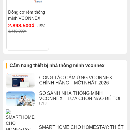
Động cơ rèm thông
minh VCONNEX
2.898.500₫
-15%
3.410.000₫
Cẩm nang thiết bị nhà thông minh vconnex
CÔNG TẮC CẢM ỨNG VCONNEX –
CHÍNH HÃNG – MỚI NHẤT 2026
SO SÁNH NHÀ THÔNG MINH
VCONNEX – LỰA CHỌN NÀO ĐỂ TỐI
ƯU
SMARTHOME CHO HOMESTAY: THIẾT