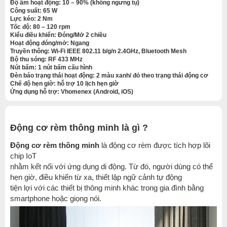
Độ ẩm hoạt động:
10 – 90% (không ngưng tụ)
Công suất:
65 W
Lực kéo:
2 Nm
Tốc độ:
80 – 120 rpm
Kiểu điều khiển:
Đóng/Mở 2 chiều
Hoạt động đóng/mở:
Ngang
Truyền thông:
Wi-Fi IEEE 802.11 b/g/n 2.4GHz, Bluetooth Mesh
Bộ thu sóng:
RF 433 MHz
Nút bấm:
1 nút bấm cấu hình
Đèn báo trạng thái hoạt động:
2 màu xanh/ đỏ theo trạng thái động cơ
Chế độ hẹn giờ:
hỗ trợ 10 lịch hẹn giờ
Ứng dụng hỗ trợ:
Vhomenex (Android, iOS)
Động cơ rèm thông minh là gì ?
Động cơ rèm thông minh
là động cơ rèm được tích hợp lõi
chip IoT
nhằm kết nối với ứng dụng di động. Từ đó, người dùng có thể
hẹn giờ, điều khiển từ xa, thiết lập ngữ cảnh tự động
tiện lợi với các thiết bị thông minh khác trong gia đình bằng
smartphone hoặc giọng nói.