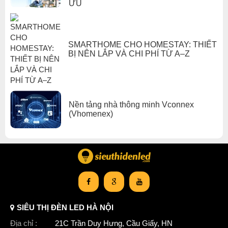
ƯU
SMARTHOME CHO HOMESTAY: THIẾT
BỊ NÊN LẮP VÀ CHI PHÍ TỪ A–Z
Nền tảng nhà thông minh Vconnex
(Vhomenex)
SIÊU THỊ ĐÈN LED HÀ NỘI
Địa chỉ :
21C Trần Duy Hưng, Cầu Giấy, HN