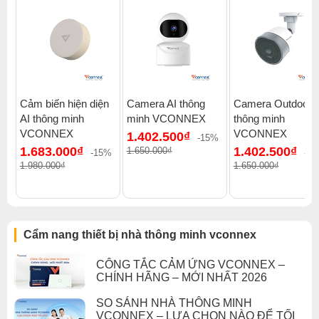
Cảm biến hiện diện
Camera AI thông
Camera Outdoor
AI thông minh
minh VCONNEX
thông minh
VCONNEX
VCONNEX
1.402.500₫
-15%
1.683.000₫
1.402.500₫
1.650.000₫
-15%
-1
1.980.000₫
1.650.000₫
Cẩm nang thiết bị nhà thông minh vconnex
CÔNG TẮC CẢM ỨNG VCONNEX –
CHÍNH HÃNG – MỚI NHẤT 2026
SO SÁNH NHÀ THÔNG MINH
VCONNEX – LỰA CHỌN NÀO ĐỂ TỐI