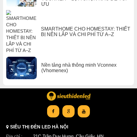
ƯU
SMARTHOME CHO HOMESTAY: THIẾT
BỊ NÊN LẮP VÀ CHI PHÍ TỪ A–Z
Nền tảng nhà thông minh Vconnex
(Vhomenex)
Xem thêm:
Thiết bị nhà thông minh VCONNEX vconnex an toàn điện
thông minh
,
Thiết bị nhà thông minh VCONNEX vconnex tiết kiệm điện
thông minh
SIÊU THỊ ĐÈN LED HÀ NỘI
Địa chỉ :
21C Trần Duy Hưng, Cầu Giấy, HN