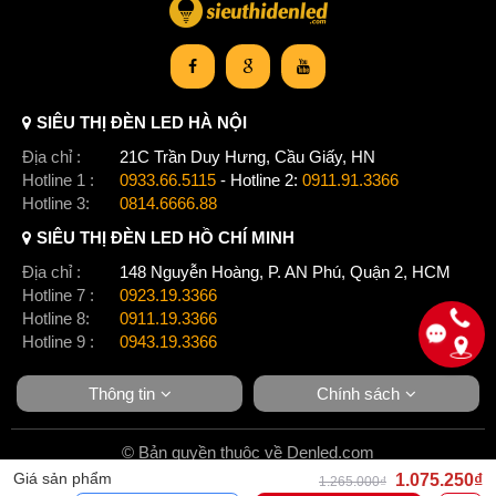
Xem thêm:
SIÊU THỊ ĐÈN LED HÀ NỘI
Thiết bị nhà thông minh VCONNEX vconnex tiết kiệm điện
Địa chỉ :
21C Trần Duy Hưng, Cầu Giấy, HN
thông minh
Hotline 1 :
0933.66.5115
- Hotline 2:
0911.91.3366
,
Hotline 3:
0814.6666.88
Thiết bị nhà thông minh VCONNEX vconnex chiếu sáng thông
SIÊU THỊ ĐÈN LED HỒ CHÍ MINH
minh
,
Địa chỉ :
148 Nguyễn Hoàng, P. AN Phú, Quận 2, HCM
Thiết bị nhà thông minh VCONNEX vconnex sân vườn thông
Hotline 7 :
0923.19.3366
minh
Hotline 8:
0911.19.3366
,
Hotline 9 :
0943.19.3366
Thiết bị nhà thông minh VCONNEX vconnex phòng cháy
thông minh
Thông tin
Chính sách
,
Thiết bị nhà thông minh VCONNEX vconnex gia dụng thông
minh
© Bản quyền thuộc về Denled.com
Giá sản phẩm
1.075.250₫
1.265.000₫