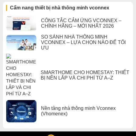
Cẩm nang thiết bị nhà thông minh vconnex
CÔNG TẮC CẢM ỨNG VCONNEX –
CHÍNH HÃNG – MỚI NHẤT 2026
SO SÁNH NHÀ THÔNG MINH
VCONNEX – LỰA CHỌN NÀO ĐỂ TỐI
ƯU
SMARTHOME CHO HOMESTAY: THIẾT
BỊ NÊN LẮP VÀ CHI PHÍ TỪ A–Z
Nền tảng nhà thông minh Vconnex
(Vhomenex)