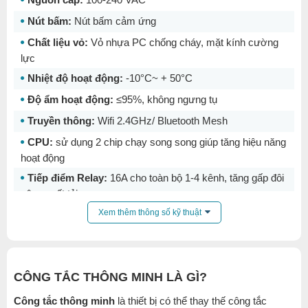
Nút bấm:
Nút bấm cảm ứng
Chất liệu vỏ:
Vỏ nhựa PC chống cháy, mặt kính cường
lực
Nhiệt độ hoạt động:
-10°C~ + 50°C
Độ ẩm hoạt động:
≤95%, không ngưng tụ
Truyền thông:
Wifi 2.4GHz/ Bluetooth Mesh
CPU:
sử dụng 2 chip chạy song song giúp tăng hiệu năng
hoạt động
Tiếp điểm Relay:
16A cho toàn bộ 1-4 kênh, tăng gấp đôi
công suất tải
Kích thước:
Công tắc chữ nhật: 120x72mm / Công tắc
Xem thêm thông số kỹ thuật
vuông: 86x86mm
Công nghệ đóng cắt Relay:
OV (Zero Detect)
Đường kính nút cảm ứng:
16mm (phiên bản chữ nhật) /
CÔNG TẮC THÔNG MINH LÀ GÌ?
14mm (phiên bản vuông)
Công tắc thông minh
là thiết bị có thể thay thế công tắc
Xuất xứ:
Việt Nam