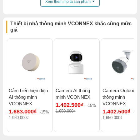
Xem thêm mô tả sản phẩm
Thiết bị nhà thông minh VCONNEX khác cùng mức
giá
Cảm biến hiện diện
Camera AI thông
Camera Outdoor
AI thông minh
minh VCONNEX
thông minh
VCONNEX
VCONNEX
1.402.500₫
-15%
1.683.000₫
1.402.500₫
1.650.000₫
-15%
-1
1.980.000₫
1.650.000₫