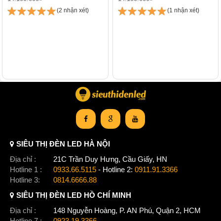
(2 nhận xét)
(1 nhận xét)
SIÊU THỊ ĐÈN LED HÀ NỘI
Địa chỉ :
21C Trần Duy Hưng, Cầu Giấy, HN
Hotline 1 :
0933.66.5115
- Hotline 2:
0911.91.3366
Hotline 3:
0814.6666.88
SIÊU THỊ ĐÈN LED HỒ CHÍ MINH
Địa chỉ :
148 Nguyễn Hoàng, P. AN Phú, Quận 2, HCM
Hotline 7 :
0923.19.3366