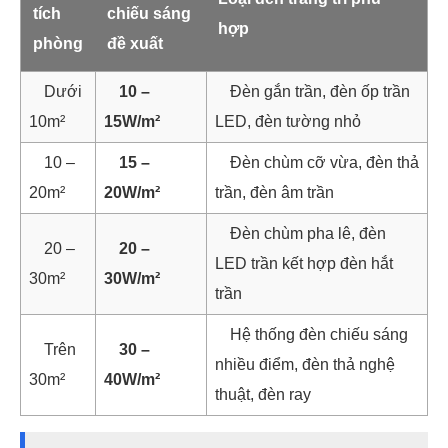
tích
chiếu sáng
hợp
phòng
đề xuất
Dưới
10 –
Đèn gắn trần, đèn ốp trần
10m²
15W/m²
LED, đèn tường nhỏ
10 –
15 –
Đèn chùm cỡ vừa, đèn thả
20m²
20W/m²
trần, đèn âm trần
Đèn chùm pha lê, đèn
20 –
20 –
LED trần kết hợp đèn hắt
30m²
30W/m²
trần
Hệ thống đèn chiếu sáng
Trên
30 –
nhiều điểm, đèn thả nghệ
30m²
40W/m²
thuật, đèn ray