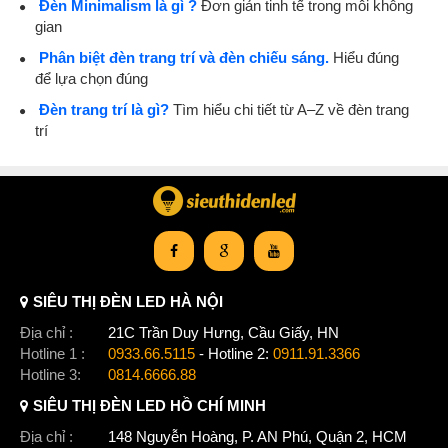
Đèn Minimalism là gì ?
Đơn giản tinh tế trong mỗi không
gian
Phân biệt đèn trang trí và đèn chiếu sáng.
Hiểu đúng
để lựa chọn đúng
Đèn trang trí là gì?
Tìm hiểu chi tiết từ A–Z về đèn trang
trí
SIÊU THỊ ĐÈN LED HÀ NỘI
Địa chỉ :
21C Trần Duy Hưng, Cầu Giấy, HN
Hotline 1 :
0933.66.5115
- Hotline 2:
0911.91.3366
Hotline 3:
0814.6666.88
SIÊU THỊ ĐÈN LED HỒ CHÍ MINH
Địa chỉ :
148 Nguyễn Hoàng, P. AN Phú, Quận 2, HCM