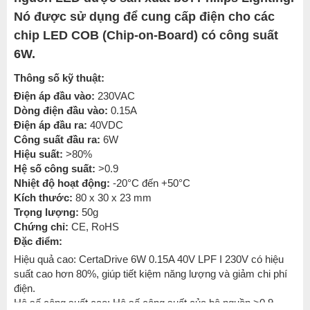
Nó được sử dụng để cung cấp điện cho các
chip LED COB (Chip-on-Board) có công suất
6W.
Thông số kỹ thuật:
Điện áp đầu vào:
230VAC
Dòng điện đầu vào:
0.15A
Điện áp đầu ra:
40VDC
Công suất đầu ra:
6W
Hiệu suất:
>80%
Hệ số công suất:
>0.9
Nhiệt độ hoạt động:
-20°C đến +50°C
Kích thước:
80 x 30 x 23 mm
Trọng lượng:
50g
Chứng chỉ:
CE, RoHS
Đặc điểm:
Hiệu quả cao: CertaDrive 6W 0.15A 40V LPF I 230V có hiệu
suất cao hơn 80%, giúp tiết kiệm năng lượng và giảm chi phí
điện.
Hệ số công suất cao: Hệ số công suất của bộ nguồn >0.9,