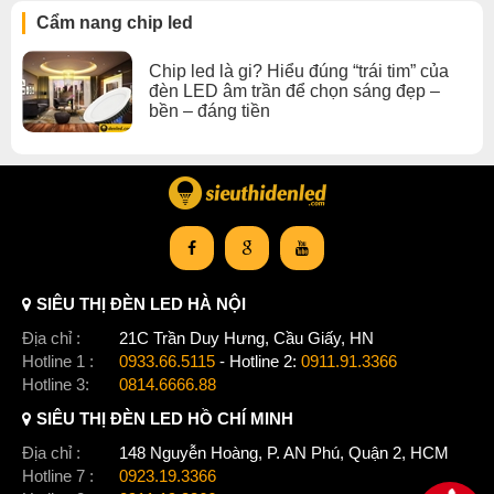
Kết luận:
Cẩm nang chip led
CertaDrive 6W 0.15A 40V LPF I 230V là một bộ nguồn LED
Chip led là gi? Hiểu đúng “trái tim” của
hiệu quả cao, nhỏ gọn và giá cả phải chăng. Nó là lựa chọn tốt
đèn LED âm trần để chọn sáng đẹp –
cho các ứng dụng chiếu sáng cần tiết kiệm năng lượng và an
bền – đáng tiền
toàn.
Xem thêm:
Chip Led nguồn đèn led âm trần
,
Chip Led dưới 10w
,
Chip Led đèn led âm trần
SIÊU THỊ ĐÈN LED HÀ NỘI
Địa chỉ :
21C Trần Duy Hưng, Cầu Giấy, HN
Hotline 1 :
0933.66.5115
- Hotline 2:
0911.91.3366
Hotline 3:
0814.6666.88
SIÊU THỊ ĐÈN LED HỒ CHÍ MINH
Địa chỉ :
148 Nguyễn Hoàng, P. AN Phú, Quận 2, HCM
Hotline 7 :
0923.19.3366