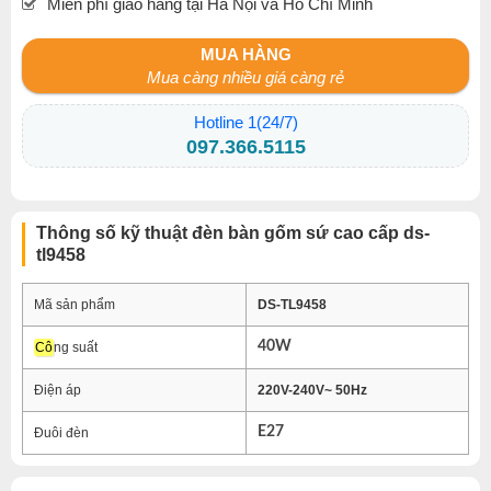
Miễn phí giao hàng tại Hà Nội và Hồ Chí Minh
MUA HÀNG
Mua càng nhiều giá càng rẻ
Hotline 1(24/7)
097.366.5115
Thông số kỹ thuật đèn bàn gốm sứ cao cấp ds-
tl9458
Mã sản phẩm
DS-TL9458
40W
Cô
ng suất
Điện áp
220V-240V~ 50Hz
E27
Đuôi đèn