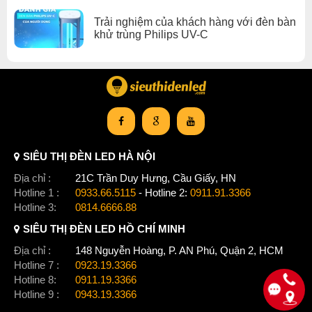
Trải nghiệm của khách hàng với đèn bàn
khử trùng Philips UV-C
SIÊU THỊ ĐÈN LED HÀ NỘI
Địa chỉ :
21C Trần Duy Hưng, Cầu Giấy, HN
Hotline 1 :
0933.66.5115
- Hotline 2:
0911.91.3366
Hotline 3:
0814.6666.88
SIÊU THỊ ĐÈN LED HỒ CHÍ MINH
Địa chỉ :
148 Nguyễn Hoàng, P. AN Phú, Quận 2, HCM
Hotline 7 :
0923.19.3366
Hotline 8:
0911.19.3366
Hotline 9 :
0943.19.3366