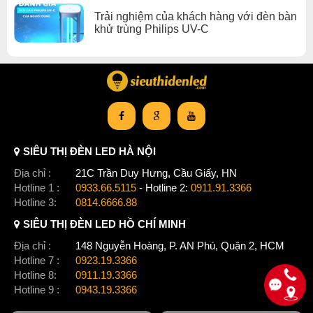
Trải nghiệm của khách hàng với đèn bàn
khử trùng Philips UV-C
SIÊU THỊ ĐÈN LED HÀ NỘI
Địa chỉ :
21C Trần Duy Hưng, Cầu Giấy, HN
Hotline 1 :
0933.66.5115
- Hotline 2:
0911.91.3366
Hotline 3:
0814.6666.88
SIÊU THỊ ĐÈN LED HỒ CHÍ MINH
Địa chỉ :
148 Nguyễn Hoàng, P. AN Phú, Quận 2, HCM
Hotline 7 :
0923.19.3366
Hotline 8:
0911.19.3366
Hotline 9 :
0943.19.3366