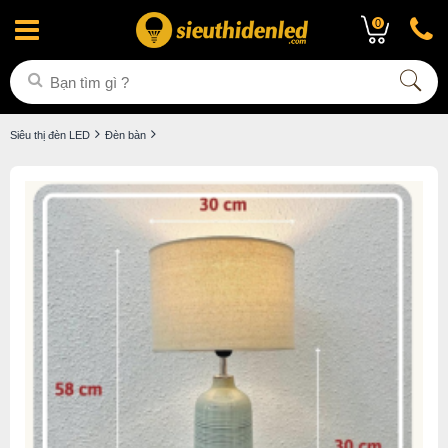
0
Siêu thị đèn LED
Đèn bàn