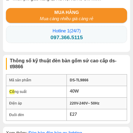
MUA HÀNG
Mua càng nhiều giá càng rẻ
Hotline 1(24/7)
097.366.5115
Thông số kỹ thuật đèn bàn gốm sứ cao cấp ds-
tl9866
Mã sản phẩm
DS-TL9866
40W
Cô
ng suất
Điện áp
220V-240V~ 50Hz
E27
Đuôi đèn
Xem thêm:
Đèn bàn đèn bàn gx lighting