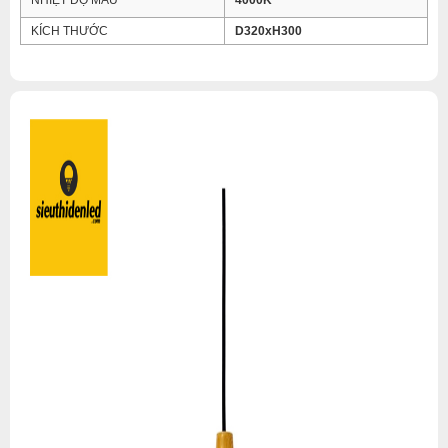
NHIỆT ĐỘ MÀU
4000K
KÍCH THƯỚC
D320xH300