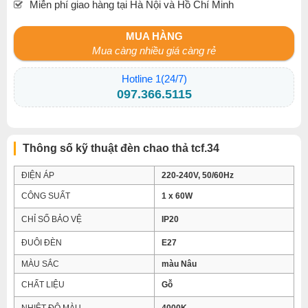
Miễn phí giao hàng tại Hà Nội và Hồ Chí Minh
MUA HÀNG
Mua càng nhiều giá càng rẻ
Hotline 1(24/7)
097.366.5115
Thông số kỹ thuật đèn chao thả tcf.34
ĐIỆN ÁP
220-240V, 50/60Hz
CÔNG SUẤT
1 x 60W
CHỈ SỐ BẢO VỆ
IP20
ĐUÔI ĐÈN
E27
MÀU SẮC
màu Nâu
CHẤT LIỆU
Gỗ