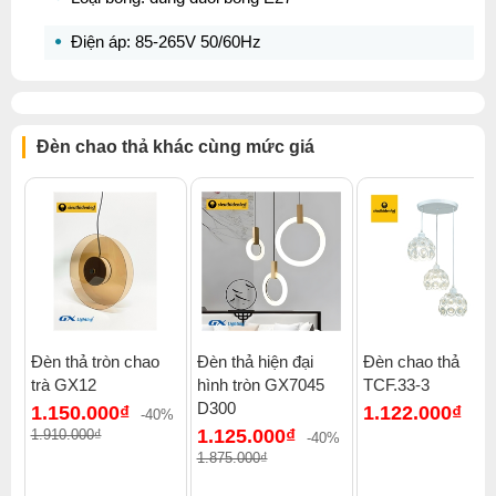
Điện áp: 85-265V 50/60Hz
Đèn chao thả khác cùng mức giá
Đèn thả tròn chao
Đèn thả hiện đại
Đèn chao thả
trà GX12
hình tròn GX7045
TCF.33-3
D300
1.150.000₫
1.122.000₫
-40%
1.125.000₫
1.910.000₫
-40%
1.875.000₫