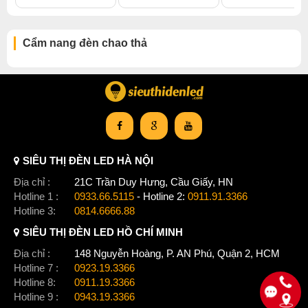
Cẩm nang đèn chao thả
SIÊU THỊ ĐÈN LED HÀ NỘI
Địa chỉ :
21C Trần Duy Hưng, Cầu Giấy, HN
Hotline 1 :
0933.66.5115
- Hotline 2:
0911.91.3366
Hotline 3:
0814.6666.88
SIÊU THỊ ĐÈN LED HỒ CHÍ MINH
Địa chỉ :
148 Nguyễn Hoàng, P. AN Phú, Quận 2, HCM
Hotline 7 :
0923.19.3366
Hotline 8:
0911.19.3366
Hotline 9 :
0943.19.3366