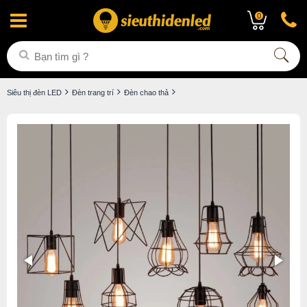
0
Siêu thị đèn LED
Đèn trang trí
Đèn chao thả