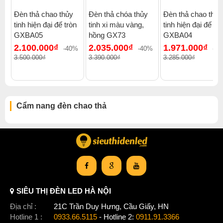
Đèn thả chao thủy
Đèn thả chóa thủy
Đèn thả chao thủy
tinh hiện đại đế tròn
tinh xi màu vàng,
tinh hiện đại đế trò
GXBA05
hồng GX73
GXBA04
2.100.000₫
2.035.000₫
1.971.000₫
-40%
-40%
-4
3.500.000₫
3.390.000₫
3.285.000₫
Cẩm nang đèn chao thả
SIÊU THỊ ĐÈN LED HÀ NỘI
Xem thêm:
Đèn chao thả hiện đại
,
Đèn chao thả đèn thả đơn
,
Địa chỉ :
Đèn chao thả đèn thả đôi
21C Trần Duy Hưng, Cầu Giấy, HN
,
Đèn chao thả đèn thả ba
,
Đèn chao thả 1000-2000k
Hotline 1 :
0933.66.5115
,
- Hotline 2:
Đèn chao thả chung cư cao cấp
0911.91.3366
,