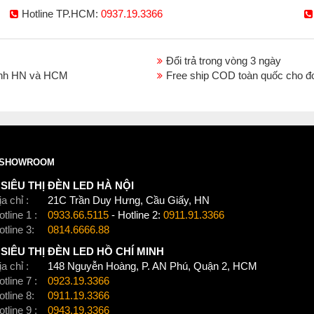
Hotline TP.HCM:
0937.19.3366
Đổi trả trong vòng 3 ngày
thành HN và HCM
Free ship COD toàn quốc cho đ
SHOWROOM
SIÊU THỊ ĐÈN LED HÀ NỘI
a chỉ :
21C Trần Duy Hưng, Cầu Giấy, HN
tline 1 :
0933.66.5115
- Hotline 2:
0911.91.3366
otline 3:
0814.6666.88
SIÊU THỊ ĐÈN LED HỒ CHÍ MINH
a chỉ :
148 Nguyễn Hoàng, P. AN Phú, Quận 2, HCM
tline 7 :
0923.19.3366
otline 8:
0911.19.3366
tline 9 :
0943.19.3366