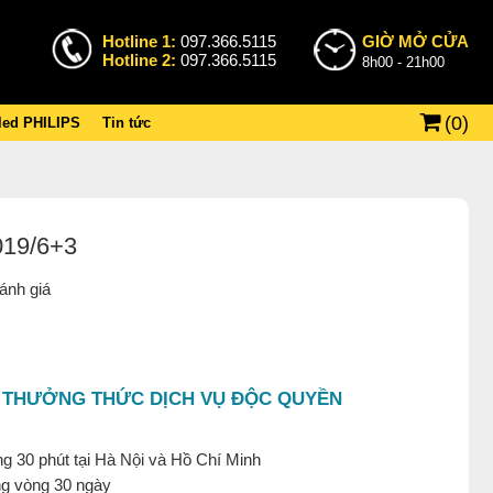
Hotline 1:
097.366.5115
GIỜ MỞ CỬA
Hotline 2:
097.366.5115
8h00 - 21h00
(
0
)
 led PHILIPS
Tin tức
019/6+3
ánh giá
 THƯỞNG THỨC DỊCH VỤ ĐỘC QUYỀN
g 30 phút tại Hà Nội và Hồ Chí Minh
ng vòng 30 ngày