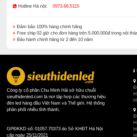
Hotline Hà nội:
0973.66.5115
Đảm bảo 100% hàng chính hãng
Free ship 02 giờ cho đơn hàng trên 5.000.000đ trong nội 
Bảo hành chính hãng từ 2 đến 10 năm
Đị
Công ty cổ phần Chu Minh Hải sở hữu chuỗi
Ho
sieuthidenled.com là nơi tập hợp các thương hiệu
H
đèn led
hàng đầu Việt Nam và Thế giới. Hệ thống
phân phối nhiều tỉnh thành.
Đị
Ho
GPĐKKD số: 01057.70373 do Sở KHĐT Hà Nội
H
cấp ngày 25/11/2021
Ho