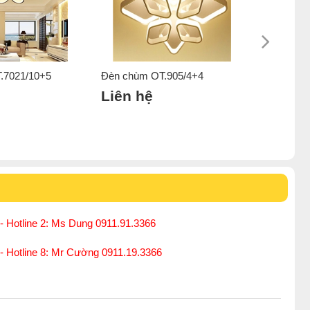
.7021/10+5
Đèn chùm OT.905/4+4
Đèn chùm
ến mãi của
đèn chùm
.
Liên hệ
Liên h
n
,
Đèn chùm khác
,
Đèn chùm phòng khách nhỏ
,
- Hotline 2: Ms Dung 0911.91.3366
 - Hotline 8: Mr Cường 0911.19.3366