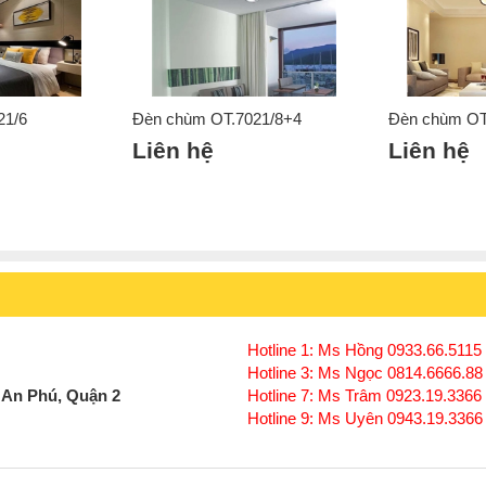
21/6
Đèn chùm OT.7021/8+4
Đèn chùm OT
Click để xem thêm chiết khấu, quà tặng và khuy
Liên hệ
Liên hệ
Xem thêm:
Đèn chùm hiện đại
,
Đèn chùm ốp trầ
Đèn chùm đèn chùm gx lighting
Hotline 1: Ms Hồng 0933.66.5115 
Hotline 3: Ms Ngọc 0814.6666.88
 An Phú, Quận 2
Hotline 7: Ms Trâm 0923.19.3366
Hotline 9: Ms Uyên 0943.19.3366