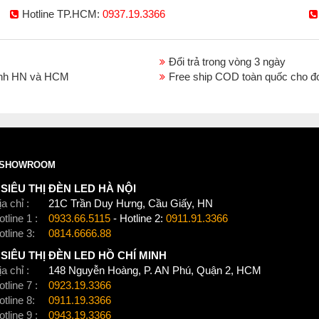
Hotline TP.HCM:
0937.19.3366
Đổi trả trong vòng 3 ngày
thành HN và HCM
Free ship COD toàn quốc cho đ
SHOWROOM
SIÊU THỊ ĐÈN LED HÀ NỘI
a chỉ :
21C Trần Duy Hưng, Cầu Giấy, HN
tline 1 :
0933.66.5115
- Hotline 2:
0911.91.3366
otline 3:
0814.6666.88
SIÊU THỊ ĐÈN LED HỒ CHÍ MINH
a chỉ :
148 Nguyễn Hoàng, P. AN Phú, Quận 2, HCM
tline 7 :
0923.19.3366
otline 8:
0911.19.3366
tline 9 :
0943.19.3366