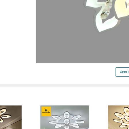
Xem t