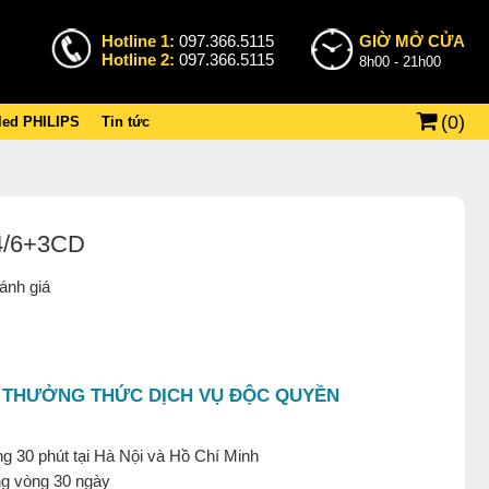
Hotline 1:
097.366.5115
GIỜ MỞ CỬA
Hotline 2:
097.366.5115
8h00 - 21h00
(
0
)
 led PHILIPS
Tin tức
4/6+3CD
ánh giá
 THƯỞNG THỨC DỊCH VỤ ĐỘC QUYỀN
g 30 phút tại Hà Nội và Hồ Chí Minh
ng vòng 30 ngày