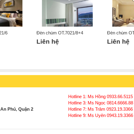
21/6
Đèn chùm OT.7021/8+4
Đèn chùm OT
Click để xem thêm chiết khấu, quà tặng và khuy
Liên hệ
Liên hệ
Xem thêm:
Đèn chùm hiện đại
,
Đèn chùm ốp trầ
Đèn chùm đèn chùm gx lighting
Hotline 1: Ms Hồng 0933.66.5115 
Hotline 3: Ms Ngọc 0814.6666.88
 An Phú, Quận 2
Hotline 7: Ms Trâm 0923.19.3366
Hotline 9: Ms Uyên 0943.19.3366