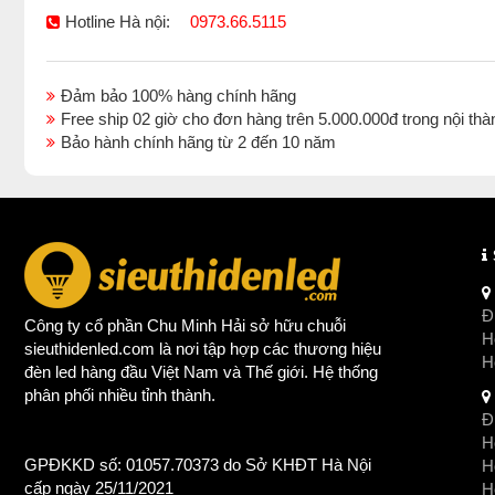
Hotline Hà nội:
0973.66.5115
Đảm bảo 100% hàng chính hãng
Free ship 02 giờ cho đơn hàng trên 5.000.000đ trong nội 
Bảo hành chính hãng từ 2 đến 10 năm
Đị
Công ty cổ phần Chu Minh Hải sở hữu chuỗi
Ho
sieuthidenled.com là nơi tập hợp các thương hiệu
H
đèn led
hàng đầu Việt Nam và Thế giới. Hệ thống
phân phối nhiều tỉnh thành.
Đị
Ho
GPĐKKD số: 01057.70373 do Sở KHĐT Hà Nội
H
cấp ngày 25/11/2021
Ho