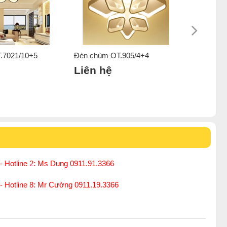
.7021/10+5
Đèn chùm OT.905/4+4
Đèn chùm
ến mãi của
đèn chùm
.
Liên hệ
Liên h
n
,
Đèn chùm khác
,
Đèn chùm phòng khách nhỏ
,
- Hotline 2: Ms Dung 0911.91.3366
 - Hotline 8: Mr Cường 0911.19.3366