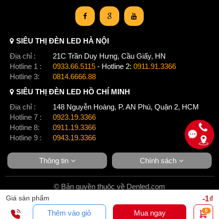
SIÊU THỊ ĐÈN LED HÀ NỘI
Địa chỉ :
21C Trần Duy Hưng, Cầu Giấy, HN
Hotline 1 :
0933.66.5115
- Hotline 2:
0911.91.3366
Hotline 3:
0814.6666.88
SIÊU THỊ ĐÈN LED HỒ CHÍ MINH
Địa chỉ :
148 Nguyễn Hoàng, P. AN Phú, Quận 2, HCM
Hotline 7 :
0923.19.3366
Hotline 8:
0911.19.3366
Hotline 9 :
0943.19.3366
Thông tin
Chính sách
© Bản quyền thuộc về Denled.com
Giá sản phẩm
-1₫
0
Thêm vào giỏ
Mua ngay