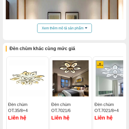
Xem thêm mô tả sản phẩm
Đèn chùm khác cùng mức giá
Đèn chùm
Đèn chùm
Đèn chùm
OT.35/8+4
OT.7021/6
OT.7021/8+4
Click để xem thêm chiết khấu, quà tặng và khuyến mãi của
Liên hệ
Liên hệ
Liên hệ
đèn chùm
.
Xem thêm:
Đèn chùm hiện đại
,
Đèn chùm ốp trần
,