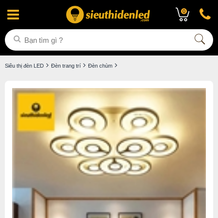
0
Siêu thị đèn LED
Đèn trang trí
Đèn chùm