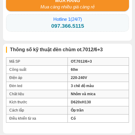
MUA HÀNG
Mua càng nhiều giá càng rẻ
Hotline 1(24/7)
097.366.5115
Thông số kỹ thuật đèn chùm ot.7012/6+3
Mã SP
OT.7012/6+3
Công suất
60w
Điện áp
220-240V
Đèn led
3 chế độ màu
Chât liệu
Nhôm và mica
Kích thước
D620xH130
Cách lắp
Ốp trần
Điều khiển từ xa
Có