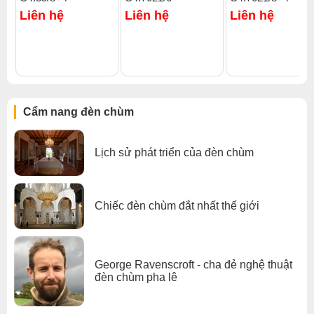
Click để xem thêm chiết khấu, quà tặng và khuyến mãi của
Liên hệ
Liên hệ
Liên hệ
đèn chùm
.
Xem thêm:
Đèn chùm hiện đại
,
Đèn chùm ốp trần
,
Đèn chùm khác
,
Đèn chùm phòng khách nhỏ
,
Đèn chùm vòng tròn
,
Đèn chùm đèn chùm gx lighting
Cẩm nang đèn chùm
Lịch sử phát triển của đèn chùm
Chiếc đèn chùm đắt nhất thế giới
George Ravenscroft - cha đẻ nghệ thuật
đèn chùm pha lê