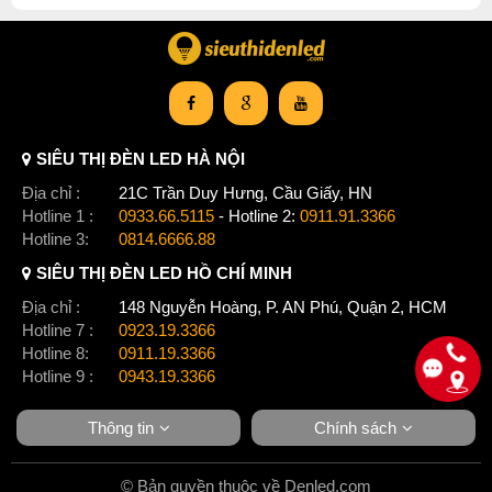
SIÊU THỊ ĐÈN LED HÀ NỘI
Địa chỉ :
21C Trần Duy Hưng, Cầu Giấy, HN
Hotline 1 :
0933.66.5115
- Hotline 2:
0911.91.3366
Hotline 3:
0814.6666.88
SIÊU THỊ ĐÈN LED HỒ CHÍ MINH
Địa chỉ :
148 Nguyễn Hoàng, P. AN Phú, Quận 2, HCM
Hotline 7 :
0923.19.3366
Hotline 8:
0911.19.3366
Hotline 9 :
0943.19.3366
Thông tin
Chính sách
© Bản quyền thuộc về Denled.com