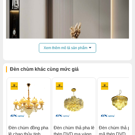
Xem thêm mô tả sản phẩm
Đèn chùm khác cùng mức giá
Đèn chùm đồng pha
Đèn chùm thả pha lê
Đèn chùm thả pha
lê chao thủy tinh
thép DVD mạ vàng
mã thép DVD