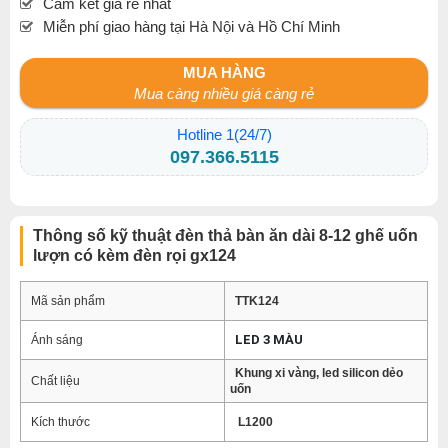
Cam kết giá rẻ nhất
Miễn phí giao hàng tại Hà Nội và Hồ Chí Minh
MUA HÀNG
Mua càng nhiều giá càng rẻ
Hotline 1(24/7)
097.366.5115
Thông số kỹ thuật đèn thả bàn ăn dài 8-12 ghế uốn
lượn có kèm đèn rọi gx124
Mã sản phẩm
TTK124
LED 3 MÀU
Ánh sáng
Khung xi vàng, led silicon dẻo
Chất liệu
uốn
Kích thước
L1200