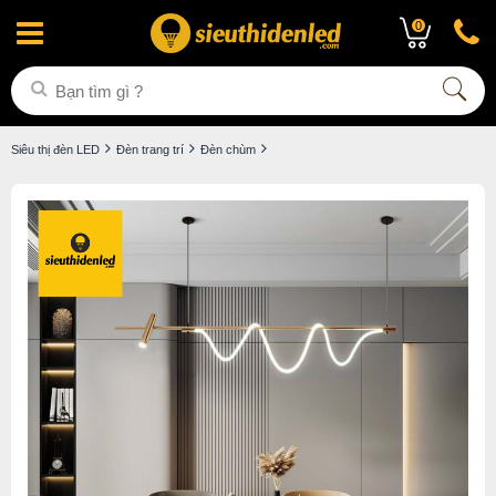
0
Siêu thị đèn LED
Đèn trang trí
Đèn chùm