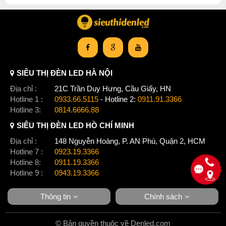
SIÊU THỊ ĐÈN LED HÀ NỘI
Địa chỉ :
21C Trần Duy Hưng, Cầu Giấy, HN
Hotline 1 :
0933.66.5115
- Hotline 2:
0911.91.3366
Hotline 3:
0814.6666.88
SIÊU THỊ ĐÈN LED HỒ CHÍ MINH
Địa chỉ :
148 Nguyễn Hoàng, P. AN Phú, Quận 2, HCM
Hotline 7 :
0923.19.3366
Hotline 8:
0911.19.3366
Hotline 9 :
0943.19.3366
Thông tin
Chính sách
© Bản quyền thuộc về Denled.com