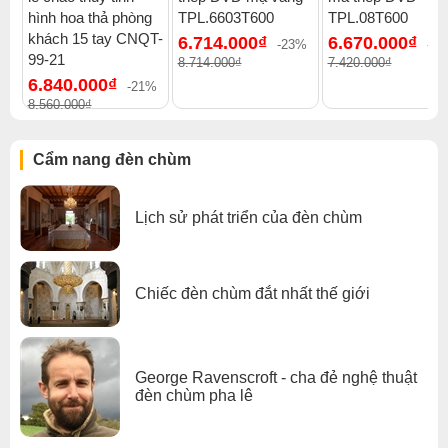
Click để xem thêm chiết khấu, quà tặng và khuyến mãi của
hình hoa thả phòng
TPL.6603T600
TPL.08T600
đèn chùm
.
khách 15 tay CNQT-
6.714.000₫
6.670.000₫
-23%
-1
Xem thêm:
Đèn chùm hiện đại
,
Đèn chùm treo thả
,
99-21
8.714.000₫
7.420.000₫
Đèn chùm hợp kim mạ
,
Đèn chùm bàn ăn
,
6.840.000₫
-21%
Đèn chùm đèn chùm gx lighting
8.560.000₫
Cẩm nang đèn chùm
Lịch sử phát triển của đèn chùm
Chiếc đèn chùm đắt nhất thế giới
George Ravenscroft - cha đẻ nghệ thuật
đèn chùm pha lê