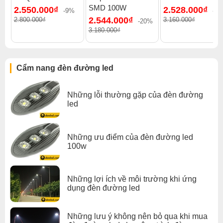
SMD 100W
2.550.000₫
2.528.000₫
Đèn đường led đèn đường led philips
-9%
-2
2.544.000₫
2.800.000₫
3.160.000₫
-20%
3.180.000₫
Cẩm nang đèn đường led
Những lỗi thường gặp của đèn đường
led
Những ưu điểm của đèn đường led
100w
Những lợi ích về môi trường khi ứng
dụng đèn đường led
Những lưu ý không nên bỏ qua khi mua