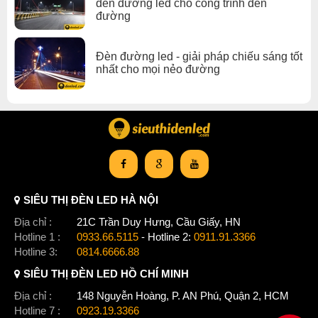
đèn đường led cho công trình đèn
đường
Đèn đường led - giải pháp chiếu sáng tốt
nhất cho mọi nẻo đường
SIÊU THỊ ĐÈN LED HÀ NỘI
Địa chỉ :
21C Trần Duy Hưng, Cầu Giấy, HN
Hotline 1 :
0933.66.5115
- Hotline 2:
0911.91.3366
Hotline 3:
0814.6666.88
SIÊU THỊ ĐÈN LED HỒ CHÍ MINH
Địa chỉ :
148 Nguyễn Hoàng, P. AN Phú, Quận 2, HCM
Hotline 7 :
0923.19.3366