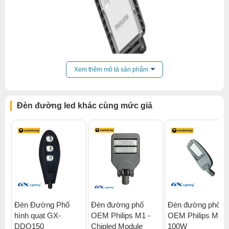
Xem thêm mô tả sản phẩm
Đèn đường led khác cùng mức giá
Đèn Đường Phố
Đèn đường phố
Đèn đường phố
hình quạt GX-
OEM Philips M1 -
OEM Philips M10-
Xem thêm:
Đèn đường led brp12x
,
DDQ150
Chipled Module
100W
Đèn đường led đường thôn xóm
,
Đèn đường led khu đô thị
,