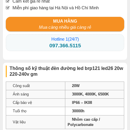
Cam kết giá rẻ nhất
Miễn phí giao hàng tại Hà Nội và Hồ Chí Minh
MUA HÀNG
Mua càng nhiều giá càng rẻ
Hotline 1(24/7)
097.366.5115
Thông số kỹ thuật đèn đường led brp121 led26 20w
220-240v gm
Công suất
20W
Ánh sáng
3000K, 4000K, 6500K
Cấp bảo vệ
IP66 – IK08
Tuổi thọ
30000h
Nhôm cao cấp /
Vật liệu
Polycarbonate