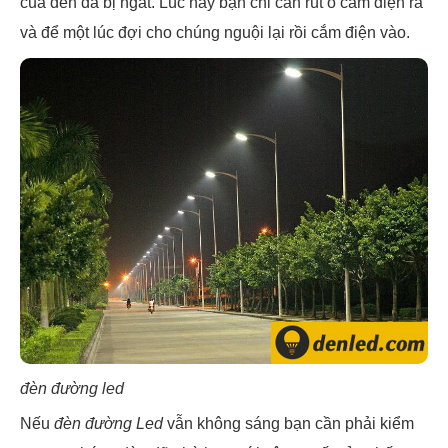
của đèn đã bị ngắt. Lúc này bạn chỉ cần rút ổ cắm điện ra
và để một lúc đợi cho chúng nguội lại rồi cắm điện vào.
đèn đường led
Nếu
đèn đường Led
vẫn không sáng bạn cần phải kiểm