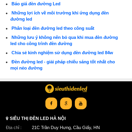
Báo giá đèn đường Led
Những lợi ích về môi trường khi ứng dụng đèn
đường led
Phân loại đèn đường led theo công suất
Những lưu ý không nên bỏ qua khi mua đèn đường
led cho công trình đèn đường
Chia sẻ kinh nghiệm sử dụng đèn đường led 84w
Đèn đường led - giải pháp chiếu sáng tốt nhất cho
mọi nẻo đường
SIÊU THỊ ĐÈN LED HÀ NỘI
Địa chỉ :
21C Trần Duy Hưng, Cầu Giấy, HN