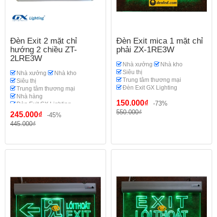
Đèn Exit 2 mặt chỉ
Đèn Exit mica 1 mặt chỉ
hướng 2 chiều ZT-
phải ZX-1RE3W
2LRE3W
Nhà xưởng
Nhà kho
Siêu thị
Nhà xưởng
Nhà kho
Trung tâm thương mại
Siêu thị
Đèn Exit GX Lighting
Trung tâm thương mại
Nhà hàng
150.000₫
-73%
Đèn Exit GX Lighting
550.000₫
245.000₫
-45%
445.000₫