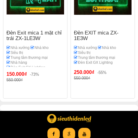
Đèn Exit mica 1 mặt chỉ
Đèn EXIT mica ZX-
trái ZX-1LE3W
1E3W
Nhà xưởng
Nhà kho
Nhà xưởng
Nhà kho
Siêu thị
Siêu thị
Trung tâm thương mại
Trung tâm thương mại
Nhà hàng
Đèn Exit GX Lighting
Đèn Exit GX Lighting
250.000₫
-55%
150.000₫
-73%
550.000₫
550.000₫