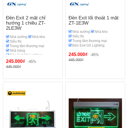
Đèn Exit 2 mặt chỉ
Đèn Exit lối thoát 1 mặt
hướng 1 chiều ZT-
ZT-1E3W
2LE3W
Nhà xưởng
Nhà kho
Siêu thị
Nhà xưởng
Nhà kho
Trung tâm thương mại
Siêu thị
Đèn Exit GX Lighting
Trung tâm thương mại
Nhà hàng
245.000₫
-45%
Đèn Exit GX Lighting
445.000₫
245.000₫
-45%
445.000₫