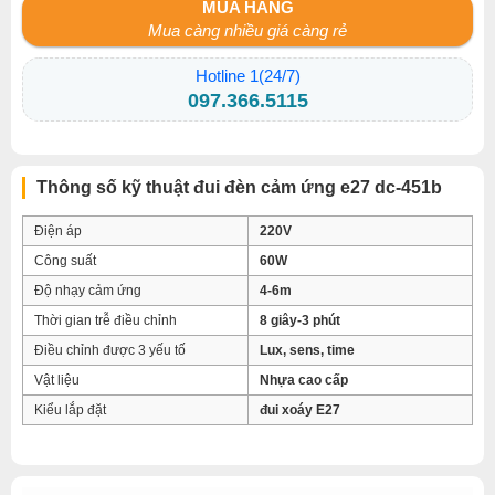
MUA HÀNG
Mua càng nhiều giá càng rẻ
Hotline 1(24/7)
097.366.5115
Thông số kỹ thuật đui đèn cảm ứng e27 dc-451b
Điện áp
220V
Công suất
60W
Độ nhạy cảm ứng
4-6m
Thời gian trễ điều chỉnh
8 giây-3 phút
Điều chỉnh được 3 yếu tố
Lux, sens, time
Vật liệu
Nhựa cao cấp
Kiểu lắp đặt
đui xoáy E27