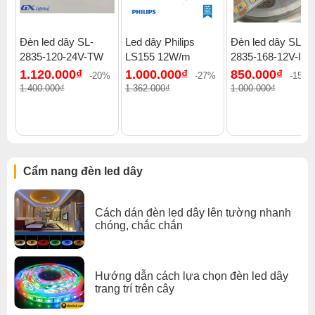
Đèn led dây SL-
Led dây Philips
Đèn led dây SL-
2835-120-24V-TW
LS155 12W/m
2835-168-12V-IP6
1.120.000₫
1.000.000₫
850.000₫
-20%
-27%
-15%
Xem thêm:
Đèn LED Dây 24v
,
Đèn LED Dây thanh nhôm
,
1.400.000₫
1.362.000₫
1.000.000₫
Đèn LED Dây khe hắt sáng
,
Đèn LED Dây tủ trưng bày
,
Đèn LED Dây đèn led dây philips
Cẩm nang đèn led dây
Cách dán đèn led dây lên tường nhanh
chóng, chắc chắn
Hướng dẫn cách lựa chọn đèn led dây
trang trí trên cây