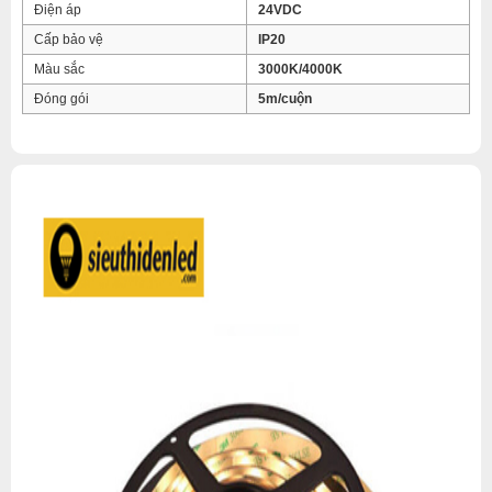
Điện áp
24VDC
Cấp bảo vệ
IP20
Màu sắc
3000K/4000K
Đóng gói
5m/cuộn