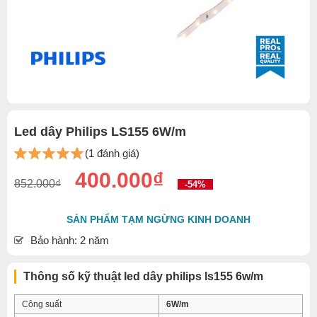
Led dây Philips LS155 6W/m
(1 đánh giá)
400.000₫
852.000₫
-54%
SẢN PHẨM TẠM NGỪNG KINH DOANH
Bảo hành: 2 năm
Thông số kỹ thuật led dây philips ls155 6w/m
Công suất
6W/m