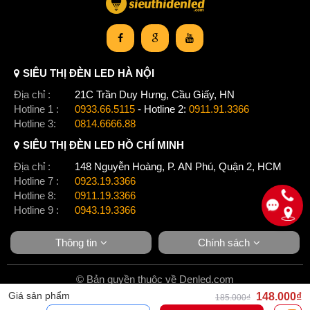
SIÊU THỊ ĐÈN LED HÀ NỘI
Địa chỉ :
21C Trần Duy Hưng, Cầu Giấy, HN
Hotline 1 :
0933.66.5115
- Hotline 2:
0911.91.3366
Hotline 3:
0814.6666.88
SIÊU THỊ ĐÈN LED HỒ CHÍ MINH
Địa chỉ :
148 Nguyễn Hoàng, P. AN Phú, Quận 2, HCM
Hotline 7 :
0923.19.3366
Hotline 8:
0911.19.3366
Hotline 9 :
0943.19.3366
Thông tin
Chính sách
© Bản quyền thuộc về Denled.com
Giá sản phẩm
148.000₫
185.000₫