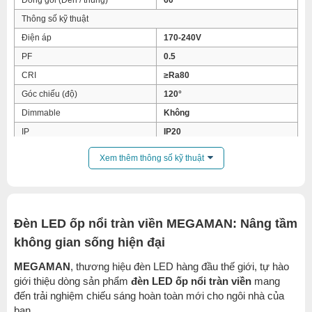
Đóng gói (Đèn / thùng)
60
Thông số kỹ thuật
Điện áp
170-240V
PF
0.5
CRI
≥Ra80
Góc chiếu (độ)
120°
Dimmable
Không
IP
IP20
Kích thước
Xem thêm thông số kỹ thuật
Chiều dài
180mm
Chiều cao
35mm
Đèn LED ốp nổi tràn viền MEGAMAN: Nâng tầm
không gian sống hiện đại
MEGAMAN
, thương hiệu đèn LED hàng đầu thế giới, tự hào
giới thiệu dòng sản phẩm
đèn LED ốp nổi tràn viền
mang
đến trải nghiệm chiếu sáng hoàn toàn mới cho ngôi nhà của
bạn.