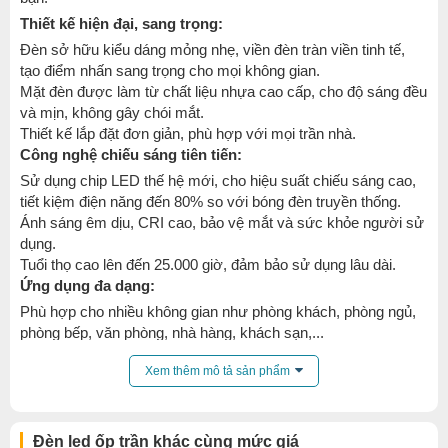
Thiết kế hiện đại, sang trọng:
Đèn sở hữu kiểu dáng mỏng nhẹ, viền đèn tràn viền tinh tế,
tạo điểm nhấn sang trọng cho mọi không gian.
Mặt đèn được làm từ chất liệu nhựa cao cấp, cho độ sáng đều
và mịn, không gây chói mắt.
Thiết kế lắp đặt đơn giản, phù hợp với mọi trần nhà.
Công nghệ chiếu sáng tiên tiến:
Sử dụng chip LED thế hệ mới, cho hiệu suất chiếu sáng cao,
tiết kiệm điện năng đến 80% so với bóng đèn truyền thống.
Ánh sáng êm dịu, CRI cao, bảo vệ mắt và sức khỏe người sử
dụng.
Tuổi thọ cao lên đến 25.000 giờ, đảm bảo sử dụng lâu dài.
Ứng dụng đa dạng:
Phù hợp cho nhiều không gian như phòng khách, phòng ngủ,
phòng bếp, văn phòng, nhà hàng, khách sạn,...
Tạo điểm nhấn cho các khu vực cần trang trí như quầy bar, kệ
Xem thêm mô tả sản phẩm
tivi, vách tường,...
Ưu điểm nổi bật:
Tiết kiệm điện năng
Đèn led ốp trần khác cùng mức giá
Tuổi thọ cao