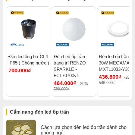
Ánh sáng êm dịu, bảo vệ mắt
Thiết kế hiện đại, sang trọng
Dễ dàng lắp đặt
An toàn khi sử dụng
MEGAMAN - Nâng tầm cuộc sống của bạn:
Với cam kết về chất lượng và uy tín, MEGAMAN luôn mang
đến cho khách hàng những sản phẩm đèn LED tốt nhất. Đèn
LED ốp nổi tràn viền MEGAMAN là sự lựa chọn hoàn hảo cho
Đèn led ống bơ CL4
Đèn Led ốp trần
Đèn led ốp trần nổ
những ai yêu thích phong cách hiện đại, sang trọng và mong
IP65 ( Chống nước )
trang trí RENZO
30W MEGAMAN 
muốn tiết kiệm điện năng.
SPARKLE -
MXTL1033-Y30W
700.000₫
Xem thêm:
Đèn led ốp trần vuông
FCL70700v1
436.800₫
-20%
464.000₫
546.000₫
-20%
580.000₫
Cẩm nang đèn led ốp trần
Cách lựa chọn đèn led ốp trần dành cho
phòng ngủ