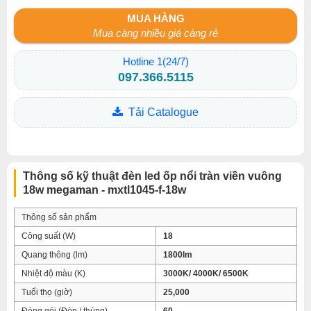
MUA HÀNG
Mua càng nhiều giá càng rẻ
Hotline 1(24/7)
097.366.5115
Tải Catalogue
Thông số kỹ thuật đèn led ốp nổi tràn viền vuông
18w megaman - mxtl1045-f-18w
Thông số sản phẩm
Công suất (W)
18
Quang thông (lm)
1800lm
Nhiệt độ màu (K)
3000K/ 4000K/ 6500K
Tuổi thọ (giờ)
25,000